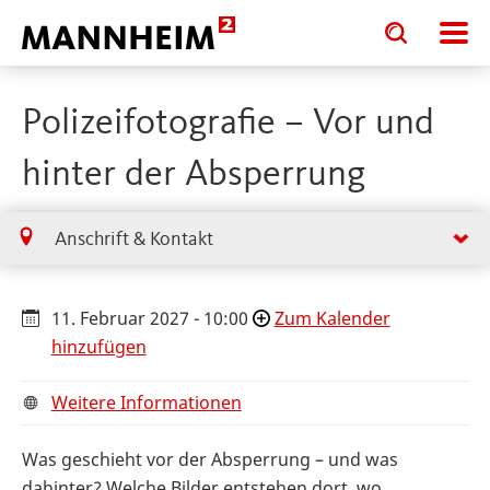
Toggle
Toggle
search
search
input
input
form
Polizeifotografie – Vor und
hinter der Absperrung
Anschrift & Kontakt
11. Februar 2027 - 10:00
Zum Kalender
hinzufügen
Weitere Informationen
Was geschieht vor der Absperrung – und was
dahinter? Welche Bilder entstehen dort, wo