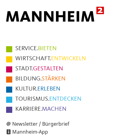
Hauptmenüpunkte
SERVICE.
BIETEN
im
WIRTSCHAFT.
ENTWICKELN
Fußbereich
STADT.
GESTALTEN
der
BILDUNG.
STÄRKEN
Seite
KULTUR.
ERLEBEN
TOURISMUS.
ENTDECKEN
KARRIERE.
MACHEN
Newsletter / Bürgerbrief
Mannheim-App