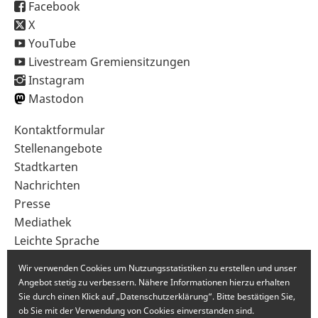
Facebook
X
YouTube
Livestream Gremiensitzungen
Instagram
Mastodon
Sekundärnavigation
Kontaktformular
im
Stellenangebote
Fußbereich
Stadtkarten
Nachrichten
Presse
Mediathek
Leichte Sprache
Gebärdensprache
Wir verwenden Cookies um Nutzungsstatistiken zu erstellen und unser
Angebot stetig zu verbessern. Nähere Informationen hierzu erhalten
Sie durch einen Klick auf „Datenschutzerklärung“. Bitte bestätigen Sie,
ob Sie mit der Verwendung von Cookies einverstanden sind.