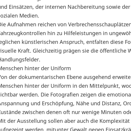
und Einsätzen, der internen Nachbereitung sowie der
sozialen Medien.
Die Aufnahmen reichen von Verbrechensschauplätzen
Fahrzeugkontrollen hin zu Hilfeleistungen in ungewö
jeglichen künstlerischen Anspruch, entfalten diese Fo
visuelle Kraft. Gleichzeitig prägen sie die öffentlich
Handlungsfelder.
Menschen hinter der Uniform
Von der dokumentarischen Ebene ausgehend erweitert 
Menschen hinter der Uniform in den Mittelpunkt, wo
sichtbar werden. Die Fotografien zeigen die emotional
Anspannung und Erschöpfung, Nähe und Distanz, O
Zustände zwischen denen oft nur wenige Minuten oder
Mit der Ausstellung sollen aber auch die Komplexität 
aufgezeigt werden, mitunter Gewalt gegen Einsatzkrä