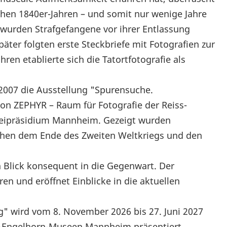
rühen 1840er-Jahren – und somit nur wenige Jahre
– wurden Strafgefangene vor ihrer Entlassung
päter folgten erste Steckbriefe mit Fotografien zur
ren etablierte sich die Tatortfotografie als
t 2007 die Ausstellung "Spurensuche.
von ZEPHYR – Raum für Fotografie der Reiss-
eipräsidium Mannheim. Gezeigt wurden
schen dem Ende des Zweiten Weltkriegs und den
n Blick konsequent in die Gegenwart. Der
ren und eröffnet Einblicke in die aktuellen
" wird vom 8. November 2026 bis 27. Juni 2027
ss-Engelhorn-Museen Mannheim präsentiert.