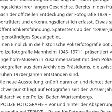
angesichts ihrer langen Geschichte. Bereits in den f
nach der offiziellen Entdeckung der Fotografie 1839 
porträtiert und erkennungsdienstlich erfasst. Etwas s
Öffentlichkeitsfahndung. Spätestens ab den 1890er-Jah
eigenständiges Spezialgebiet.
Einen Einblick in die historische Polizeifotografie bo
Polizeifotografie Mannheim 1946–1971", präsentiert 
Engelhorn-Museen in Zusammenarbeit mit dem Poliz
Fotografien aus dem Archiv des Präsidiums, die zwi
frühen 1970er Jahren entstanden sind.
Die neue Ausstellung knüpft daran an und richtet de
Schwerpunkt liegt auf Fotografien seit den 2010er Jah
Bildarchive der Polizei Baden-Württembergs.
"POLIZEIFOTOGRAFIE – Vor und hinter der Absperrung
erstmalig bei ZEPHYR – Raum für Fotografie der Rei