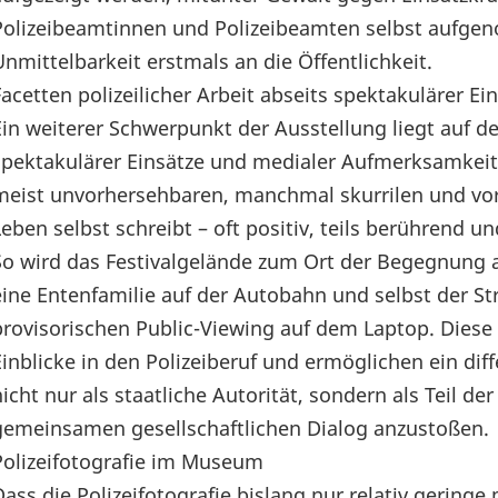
Polizeibeamtinnen und Polizeibeamten selbst aufgen
Unmittelbarkeit erstmals an die Öffentlichkeit.
Facetten polizeilicher Arbeit abseits spektakulärer 
Ein weiterer Schwerpunkt der Ausstellung liegt auf den
spektakulärer Einsätze und medialer Aufmerksamkeit 
meist unvorhersehbaren, manchmal skurrilen und vo
Leben selbst schreibt – oft positiv, teils berührend 
So wird das Festivalgelände zum Ort der Begegnung a
eine Entenfamilie auf der Autobahn und selbst der 
provisorischen Public-Viewing auf dem Laptop. Diese 
Einblicke in den Polizeiberuf und ermöglichen ein diff
nicht nur als staatliche Autorität, sondern als Teil
gemeinsamen gesellschaftlichen Dialog anzustoßen.
Polizeifotografie im Museum
Dass die Polizeifotografie bislang nur relativ gerin