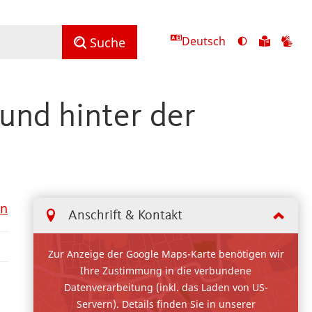
Deutsch
Ansicht
Zu
Zu
Suche
mit
den
de
hohem
Inhalte
Inh
Kontrast
in
in
 und hinter der
umschalten
leichter
Geb
Sprach
en
Anschrift & Kontakt
Zur Anzeige der Google Maps-Karte benötigen wir
Ihre Zustimmung in die verbundene
Datenverarbeitung (inkl. das Laden von US-
Servern). Details finden Sie in unserer