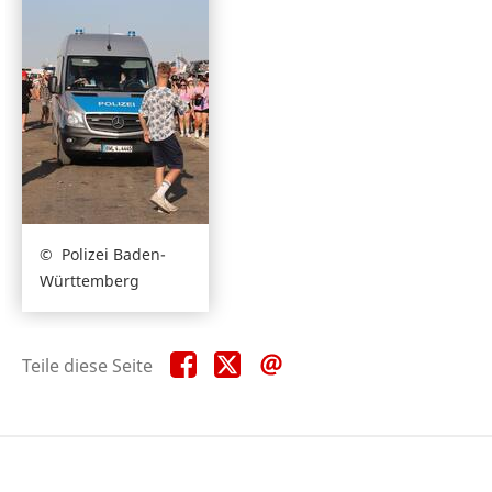
Polizei Baden-
Württemberg
Teile
Teile
Teile
Teile diese Seite
diese
diese
diese
Seite
Seite
Seite
auf
auf
per
Facebook
X
E-
Mail