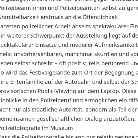
Polizeibeamtinnen und Polizeibeamten selbst aufgen
Unmittelbarkeit erstmals an die Öffentlichkeit.
Facetten polizeilicher Arbeit abseits spektakulärer 
Ein weiterer Schwerpunkt der Ausstellung liegt auf den
spektakulärer Einsätze und medialer Aufmerksamkeit 
meist unvorhersehbaren, manchmal skurrilen und vo
Leben selbst schreibt – oft positiv, teils berührend 
So wird das Festivalgelände zum Ort der Begegnung a
eine Entenfamilie auf der Autobahn und selbst der 
provisorischen Public-Viewing auf dem Laptop. Diese 
Einblicke in den Polizeiberuf und ermöglichen ein diff
nicht nur als staatliche Autorität, sondern als Teil
gemeinsamen gesellschaftlichen Dialog anzustoßen.
Polizeifotografie im Museum
Dass die Polizeifotografie bislang nur relativ gerin