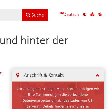
Deutsch
Ansicht
Zu
Zu
Suche
mit
den
de
hohem
Inhalte
Inh
Kontrast
in
in
 und hinter der
umschalten
leichter
Geb
Sprach
en
Anschrift & Kontakt
Zur Anzeige der Google Maps-Karte benötigen wir
Ihre Zustimmung in die verbundene
Datenverarbeitung (inkl. das Laden von US-
Servern). Details finden Sie in unserer