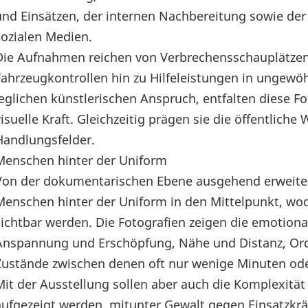
und Einsätzen, der internen Nachbereitung sowie der
sozialen Medien.
Die Aufnahmen reichen von Verbrechensschauplätzen
Fahrzeugkontrollen hin zu Hilfeleistungen in ungewö
jeglichen künstlerischen Anspruch, entfalten diese Fo
visuelle Kraft. Gleichzeitig prägen sie die öffentlich
Handlungsfelder.
Menschen hinter der Uniform
Von der dokumentarischen Ebene ausgehend erweitert 
Menschen hinter der Uniform in den Mittelpunkt, wo
sichtbar werden. Die Fotografien zeigen die emotional
Anspannung und Erschöpfung, Nähe und Distanz, O
Zustände zwischen denen oft nur wenige Minuten oder
Mit der Ausstellung sollen aber auch die Komplexität 
aufgezeigt werden, mitunter Gewalt gegen Einsatzkrä