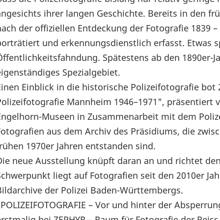
angesichts ihrer langen Geschichte. Bereits in den f
nach der offiziellen Entdeckung der Fotografie 1839 
porträtiert und erkennungsdienstlich erfasst. Etwas s
Öffentlichkeitsfahndung. Spätestens ab den 1890er-Jah
eigenständiges Spezialgebiet.
Einen Einblick in die historische Polizeifotografie bo
Polizeifotografie Mannheim 1946–1971", präsentiert 
Engelhorn-Museen in Zusammenarbeit mit dem Poliz
Fotografien aus dem Archiv des Präsidiums, die zwi
frühen 1970er Jahren entstanden sind.
Die neue Ausstellung knüpft daran an und richtet de
Schwerpunkt liegt auf Fotografien seit den 2010er Jah
Bildarchive der Polizei Baden-Württembergs.
"POLIZEIFOTOGRAFIE – Vor und hinter der Absperrung
erstmalig bei ZEPHYR – Raum für Fotografie der Rei