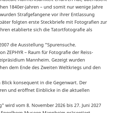
rühen 1840er-Jahren – und somit nur wenige Jahre
– wurden Strafgefangene vor ihrer Entlassung
päter folgten erste Steckbriefe mit Fotografien zur
ren etablierte sich die Tatortfotografie als
t 2007 die Ausstellung "Spurensuche.
von ZEPHYR – Raum für Fotografie der Reiss-
eipräsidium Mannheim. Gezeigt wurden
schen dem Ende des Zweiten Weltkriegs und den
n Blick konsequent in die Gegenwart. Der
ren und eröffnet Einblicke in die aktuellen
" wird vom 8. November 2026 bis 27. Juni 2027
ss-Engelhorn-Museen Mannheim präsentiert.