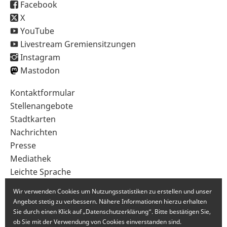
Facebook
X
YouTube
Livestream Gremiensitzungen
Instagram
Mastodon
Sekundärnavigation
Kontaktformular
im
Stellenangebote
Fußbereich
Stadtkarten
Nachrichten
Presse
Mediathek
Leichte Sprache
Gebärdensprache
Wir verwenden Cookies um Nutzungsstatistiken zu erstellen und unser
Angebot stetig zu verbessern. Nähere Informationen hierzu erhalten
Sie durch einen Klick auf „Datenschutzerklärung“. Bitte bestätigen Sie,
ob Sie mit der Verwendung von Cookies einverstanden sind.