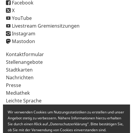
Facebook
X
YouTube
Livestream Gremiensitzungen
Instagram
Mastodon
Sekundärnavigation
Kontaktformular
im
Stellenangebote
Fußbereich
Stadtkarten
Nachrichten
Presse
Mediathek
Leichte Sprache
Gebärdensprache
Wir verwenden Cookies um Nutzungsstatistiken zu erstellen und unser
Angebot stetig zu verbessern. Nähere Informationen hierzu erhalten
Sie durch einen Klick auf „Datenschutzerklärung“. Bitte bestätigen Sie,
ob Sie mit der Verwendung von Cookies einverstanden sind.