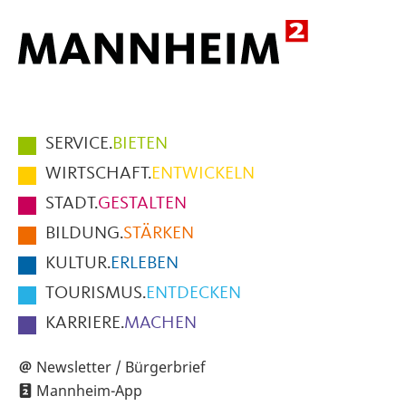
Hauptmenüpunkte
SERVICE.
BIETEN
im
WIRTSCHAFT.
ENTWICKELN
Fußbereich
STADT.
GESTALTEN
der
BILDUNG.
STÄRKEN
Seite
KULTUR.
ERLEBEN
TOURISMUS.
ENTDECKEN
KARRIERE.
MACHEN
Newsletter / Bürgerbrief
Mannheim-App