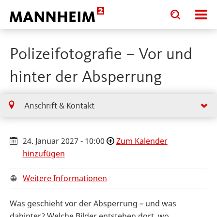
Toggle
Toggle
search
search
input
input
form
Polizeifotografie – Vor und
hinter der Absperrung
Anschrift & Kontakt
24. Januar 2027 - 10:00
Zum Kalender
hinzufügen
Weitere Informationen
Was geschieht vor der Absperrung – und was
dahinter? Welche Bilder entstehen dort, wo