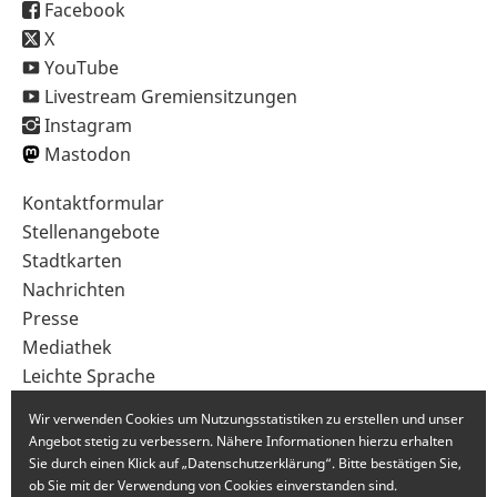
Facebook
X
YouTube
Livestream Gremiensitzungen
Instagram
Mastodon
Sekundärnavigation
Kontaktformular
im
Stellenangebote
Fußbereich
Stadtkarten
Nachrichten
Presse
Mediathek
Leichte Sprache
Gebärdensprache
Wir verwenden Cookies um Nutzungsstatistiken zu erstellen und unser
Angebot stetig zu verbessern. Nähere Informationen hierzu erhalten
Sie durch einen Klick auf „Datenschutzerklärung“. Bitte bestätigen Sie,
ob Sie mit der Verwendung von Cookies einverstanden sind.