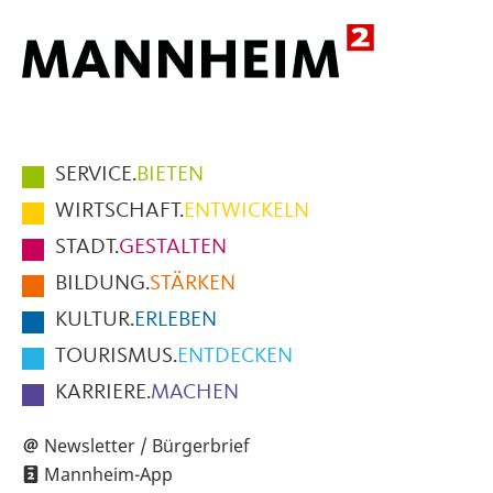
Hauptmenüpunkte
SERVICE.
BIETEN
im
WIRTSCHAFT.
ENTWICKELN
Fußbereich
STADT.
GESTALTEN
der
BILDUNG.
STÄRKEN
Seite
KULTUR.
ERLEBEN
TOURISMUS.
ENTDECKEN
KARRIERE.
MACHEN
Newsletter / Bürgerbrief
Mannheim-App