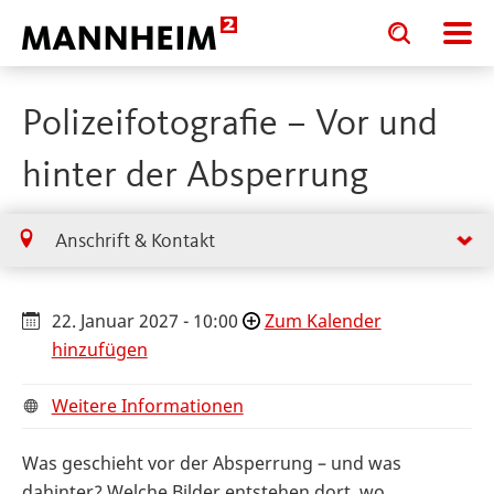
Toggle
Toggle
search
search
input
input
form
Polizeifotografie – Vor und
hinter der Absperrung
Anschrift & Kontakt
22. Januar 2027 - 10:00
Zum Kalender
hinzufügen
Weitere Informationen
Was geschieht vor der Absperrung – und was
dahinter? Welche Bilder entstehen dort, wo