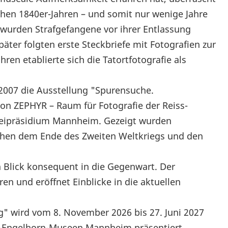
rühen 1840er-Jahren – und somit nur wenige Jahre
– wurden Strafgefangene vor ihrer Entlassung
päter folgten erste Steckbriefe mit Fotografien zur
ren etablierte sich die Tatortfotografie als
t 2007 die Ausstellung "Spurensuche.
von ZEPHYR – Raum für Fotografie der Reiss-
eipräsidium Mannheim. Gezeigt wurden
schen dem Ende des Zweiten Weltkriegs und den
n Blick konsequent in die Gegenwart. Der
ren und eröffnet Einblicke in die aktuellen
" wird vom 8. November 2026 bis 27. Juni 2027
ss-Engelhorn-Museen Mannheim präsentiert.