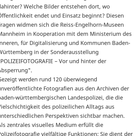
dahinter? Welche Bilder entstehen dort, wo
Öffentlichkeit endet und Einsatz beginnt? Diesen
Fragen widmen sich die Reiss-Engelhorn-Museen
Mannheim in Kooperation mit dem Ministerium des
Inneren, für Digitalisierung und Kommunen Baden-
Württemberg in der Sonderausstellung
"POLIZEIFOTOGRAFIE – Vor und hinter der
Absperrung".
Gezeigt werden rund 120 überwiegend
unveröffentlichte Fotografien aus den Archiven der
baden-württembergischen Landespolizei, die die
Vielschichtigkeit des polizeilichen Alltags aus
unterschiedlichen Perspektiven sichtbar machen.
Als zentrales visuelles Medium erfüllt die
Polizeifotografie vielfältige Funktionen: Sie dient der