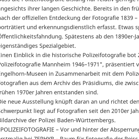
angesichts ihrer langen Geschichte. Bereits in den f
nach der offiziellen Entdeckung der Fotografie 1839 
porträtiert und erkennungsdienstlich erfasst. Etwas s
Öffentlichkeitsfahndung. Spätestens ab den 1890er-Jah
eigenständiges Spezialgebiet.
Einen Einblick in die historische Polizeifotografie bo
Polizeifotografie Mannheim 1946–1971", präsentiert 
Engelhorn-Museen in Zusammenarbeit mit dem Poliz
Fotografien aus dem Archiv des Präsidiums, die zwi
frühen 1970er Jahren entstanden sind.
Die neue Ausstellung knüpft daran an und richtet de
Schwerpunkt liegt auf Fotografien seit den 2010er Jah
Bildarchive der Polizei Baden-Württembergs.
"POLIZEIFOTOGRAFIE – Vor und hinter der Absperrung
erstmalig bei ZEPHYR – Raum für Fotografie der Rei