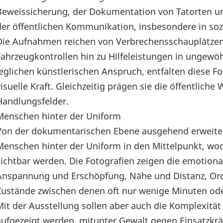
Beweissicherung, der Dokumentation von Tatorten un
der öffentlichen Kommunikation, insbesondere in soz
Die Aufnahmen reichen von Verbrechensschauplätzen
Fahrzeugkontrollen hin zu Hilfeleistungen in ungewö
jeglichen künstlerischen Anspruch, entfalten diese Fo
visuelle Kraft. Gleichzeitig prägen sie die öffentlich
Handlungsfelder.
Menschen hinter der Uniform
Von der dokumentarischen Ebene ausgehend erweitert 
Menschen hinter der Uniform in den Mittelpunkt, wo
sichtbar werden. Die Fotografien zeigen die emotional
Anspannung und Erschöpfung, Nähe und Distanz, O
Zustände zwischen denen oft nur wenige Minuten oder
Mit der Ausstellung sollen aber auch die Komplexität 
aufgezeigt werden, mitunter Gewalt gegen Einsatzkrä