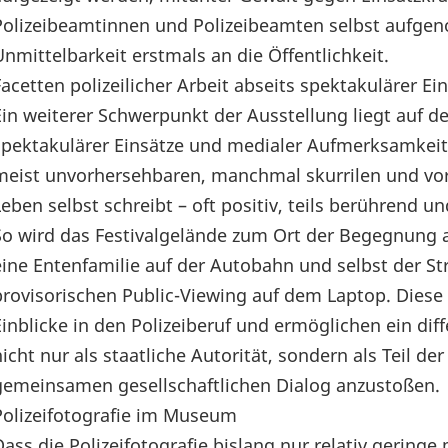
Polizeibeamtinnen und Polizeibeamten selbst aufgen
Unmittelbarkeit erstmals an die Öffentlichkeit.
Facetten polizeilicher Arbeit abseits spektakulärer 
Ein weiterer Schwerpunkt der Ausstellung liegt auf den
spektakulärer Einsätze und medialer Aufmerksamkeit 
meist unvorhersehbaren, manchmal skurrilen und vo
Leben selbst schreibt – oft positiv, teils berührend 
So wird das Festivalgelände zum Ort der Begegnung a
eine Entenfamilie auf der Autobahn und selbst der 
provisorischen Public-Viewing auf dem Laptop. Diese 
Einblicke in den Polizeiberuf und ermöglichen ein diff
nicht nur als staatliche Autorität, sondern als Teil
gemeinsamen gesellschaftlichen Dialog anzustoßen.
Polizeifotografie im Museum
Dass die Polizeifotografie bislang nur relativ gerin