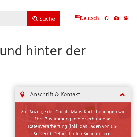
Deutsch
Ansicht
Zu
Zu
Suche
mit
den
de
hohem
Inhalte
Inh
Kontrast
in
in
 und hinter der
umschalten
leichter
Geb
Sprach
Anschrift & Kontakt
Zur Anzeige der Google Maps-Karte benötigen wir
Ihre Zustimmung in die verbundene
Datenverarbeitung (inkl. das Laden von US-
Servern). Details finden Sie in unserer