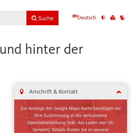
Deutsch
Ansicht
Zu
Zu
Suche
mit
den
de
hohem
Inhalte
Inh
Kontrast
in
in
 und hinter der
umschalten
leichter
Geb
Sprach
Anschrift & Kontakt
Zur Anzeige der Google Maps-Karte benötigen wir
Ihre Zustimmung in die verbundene
Datenverarbeitung (inkl. das Laden von US-
Servern). Details finden Sie in unserer