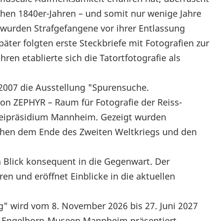
rühen 1840er-Jahren – und somit nur wenige Jahre
– wurden Strafgefangene vor ihrer Entlassung
päter folgten erste Steckbriefe mit Fotografien zur
ren etablierte sich die Tatortfotografie als
t 2007 die Ausstellung "Spurensuche.
von ZEPHYR – Raum für Fotografie der Reiss-
eipräsidium Mannheim. Gezeigt wurden
schen dem Ende des Zweiten Weltkriegs und den
n Blick konsequent in die Gegenwart. Der
ren und eröffnet Einblicke in die aktuellen
" wird vom 8. November 2026 bis 27. Juni 2027
ss-Engelhorn-Museen Mannheim präsentiert.