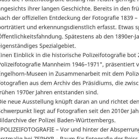
angesichts ihrer langen Geschichte. Bereits in den f
nach der offiziellen Entdeckung der Fotografie 1839 
porträtiert und erkennungsdienstlich erfasst. Etwas s
Öffentlichkeitsfahndung. Spätestens ab den 1890er-Jah
eigenständiges Spezialgebiet.
Einen Einblick in die historische Polizeifotografie bo
Polizeifotografie Mannheim 1946–1971", präsentiert 
Engelhorn-Museen in Zusammenarbeit mit dem Poliz
Fotografien aus dem Archiv des Präsidiums, die zwi
frühen 1970er Jahren entstanden sind.
Die neue Ausstellung knüpft daran an und richtet de
Schwerpunkt liegt auf Fotografien seit den 2010er Jah
Bildarchive der Polizei Baden-Württembergs.
"POLIZEIFOTOGRAFIE – Vor und hinter der Absperrung
erstmalig bei ZEPHYR – Raum für Fotografie der Rei