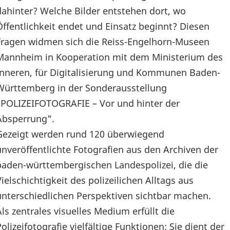
dahinter? Welche Bilder entstehen dort, wo
Öffentlichkeit endet und Einsatz beginnt? Diesen
Fragen widmen sich die Reiss-Engelhorn-Museen
Mannheim in Kooperation mit dem Ministerium des
Inneren, für Digitalisierung und Kommunen Baden-
Württemberg in der Sonderausstellung
"POLIZEIFOTOGRAFIE – Vor und hinter der
Absperrung".
Gezeigt werden rund 120 überwiegend
unveröffentlichte Fotografien aus den Archiven der
baden-württembergischen Landespolizei, die die
Vielschichtigkeit des polizeilichen Alltags aus
unterschiedlichen Perspektiven sichtbar machen.
Als zentrales visuelles Medium erfüllt die
Polizeifotografie vielfältige Funktionen: Sie dient der