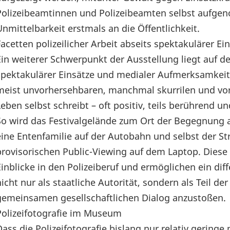
Polizeibeamtinnen und Polizeibeamten selbst aufgen
Unmittelbarkeit erstmals an die Öffentlichkeit.
Facetten polizeilicher Arbeit abseits spektakulärer 
Ein weiterer Schwerpunkt der Ausstellung liegt auf den
spektakulärer Einsätze und medialer Aufmerksamkeit 
meist unvorhersehbaren, manchmal skurrilen und vo
Leben selbst schreibt – oft positiv, teils berührend 
So wird das Festivalgelände zum Ort der Begegnung a
eine Entenfamilie auf der Autobahn und selbst der 
provisorischen Public-Viewing auf dem Laptop. Diese 
Einblicke in den Polizeiberuf und ermöglichen ein diff
nicht nur als staatliche Autorität, sondern als Teil
gemeinsamen gesellschaftlichen Dialog anzustoßen.
Polizeifotografie im Museum
Dass die Polizeifotografie bislang nur relativ gerin