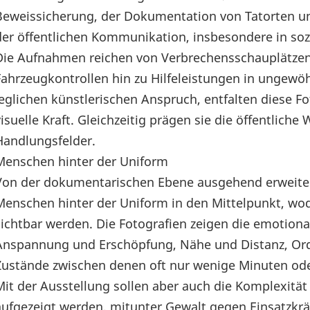
Beweissicherung, der Dokumentation von Tatorten un
der öffentlichen Kommunikation, insbesondere in soz
Die Aufnahmen reichen von Verbrechensschauplätzen
Fahrzeugkontrollen hin zu Hilfeleistungen in ungewö
jeglichen künstlerischen Anspruch, entfalten diese Fo
visuelle Kraft. Gleichzeitig prägen sie die öffentlich
Handlungsfelder.
Menschen hinter der Uniform
Von der dokumentarischen Ebene ausgehend erweitert 
Menschen hinter der Uniform in den Mittelpunkt, wo
sichtbar werden. Die Fotografien zeigen die emotional
Anspannung und Erschöpfung, Nähe und Distanz, O
Zustände zwischen denen oft nur wenige Minuten oder
Mit der Ausstellung sollen aber auch die Komplexität 
aufgezeigt werden, mitunter Gewalt gegen Einsatzkrä