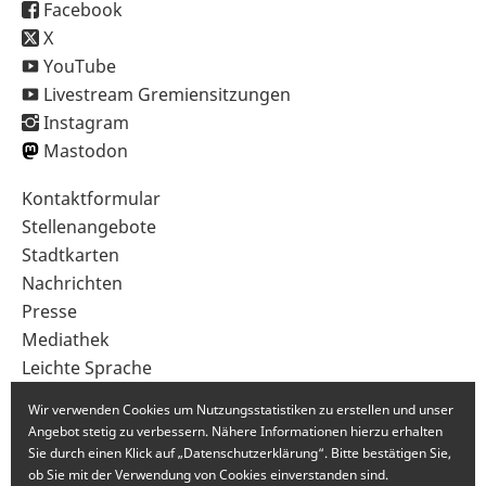
Facebook
X
YouTube
Livestream Gremiensitzungen
Instagram
Mastodon
Sekundärnavigation
Kontaktformular
im
Stellenangebote
Fußbereich
Stadtkarten
Nachrichten
Presse
Mediathek
Leichte Sprache
Gebärdensprache
Wir verwenden Cookies um Nutzungsstatistiken zu erstellen und unser
Angebot stetig zu verbessern. Nähere Informationen hierzu erhalten
Sie durch einen Klick auf „Datenschutzerklärung“. Bitte bestätigen Sie,
ob Sie mit der Verwendung von Cookies einverstanden sind.