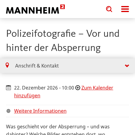
Toggle
Toggle
search
search
input
input
form
Polizeifotografie – Vor und
hinter der Absperrung
Anschrift & Kontakt
22. Dezember 2026 - 10:00
Zum Kalender
hinzufügen
Weitere Informationen
Was geschieht vor der Absperrung – und was
dahinter? Welche Bilder entstehen dort, wo