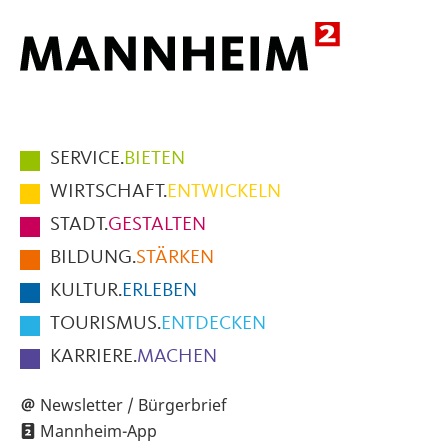
Hauptmenüpunkte
SERVICE.
BIETEN
im
WIRTSCHAFT.
ENTWICKELN
Fußbereich
STADT.
GESTALTEN
der
BILDUNG.
STÄRKEN
Seite
KULTUR.
ERLEBEN
TOURISMUS.
ENTDECKEN
KARRIERE.
MACHEN
Newsletter / Bürgerbrief
Mannheim-App