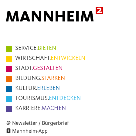
Hauptmenüpunkte
SERVICE.
BIETEN
im
WIRTSCHAFT.
ENTWICKELN
Fußbereich
STADT.
GESTALTEN
der
BILDUNG.
STÄRKEN
Seite
KULTUR.
ERLEBEN
TOURISMUS.
ENTDECKEN
KARRIERE.
MACHEN
Newsletter / Bürgerbrief
Mannheim-App