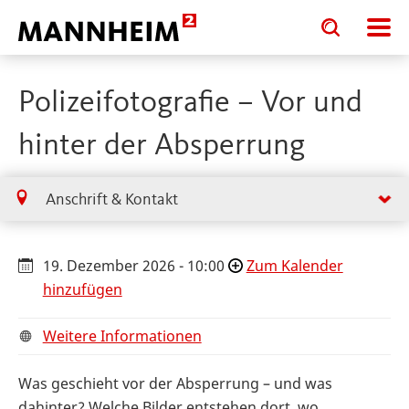
Toggle
Toggle
search
search
input
input
form
Polizeifotografie – Vor und
hinter der Absperrung
Anschrift & Kontakt
19. Dezember 2026 - 10:00
Zum Kalender
hinzufügen
Weitere Informationen
Was geschieht vor der Absperrung – und was
dahinter? Welche Bilder entstehen dort, wo