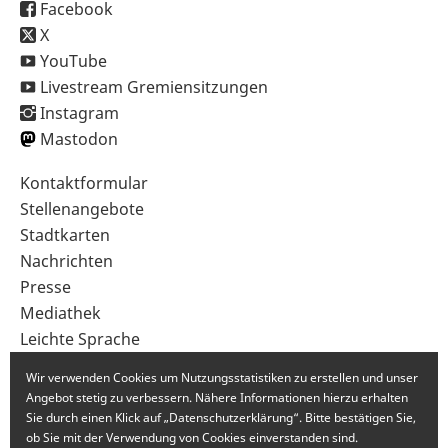
Facebook
X
YouTube
Livestream Gremiensitzungen
Instagram
Mastodon
Sekundärnavigation
Kontaktformular
im
Stellenangebote
Fußbereich
Stadtkarten
Nachrichten
Presse
Mediathek
Leichte Sprache
Gebärdensprache
Wir verwenden Cookies um Nutzungsstatistiken zu erstellen und unser
Angebot stetig zu verbessern. Nähere Informationen hierzu erhalten
Sie durch einen Klick auf „Datenschutzerklärung“. Bitte bestätigen Sie,
ob Sie mit der Verwendung von Cookies einverstanden sind.