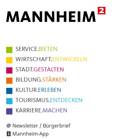
Hauptmenüpunkte
SERVICE.
BIETEN
im
WIRTSCHAFT.
ENTWICKELN
Fußbereich
STADT.
GESTALTEN
der
BILDUNG.
STÄRKEN
Seite
KULTUR.
ERLEBEN
TOURISMUS.
ENTDECKEN
KARRIERE.
MACHEN
Newsletter / Bürgerbrief
Mannheim-App