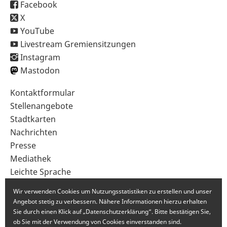
Facebook
X
YouTube
Livestream Gremiensitzungen
Instagram
Mastodon
Sekundärnavigation
Kontaktformular
im
Stellenangebote
Fußbereich
Stadtkarten
Nachrichten
Presse
Mediathek
Leichte Sprache
Gebärdensprache
Wir verwenden Cookies um Nutzungsstatistiken zu erstellen und unser
Angebot stetig zu verbessern. Nähere Informationen hierzu erhalten
Sie durch einen Klick auf „Datenschutzerklärung“. Bitte bestätigen Sie,
ob Sie mit der Verwendung von Cookies einverstanden sind.