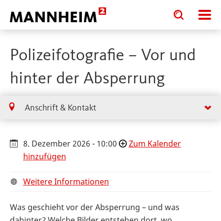
Toggle
Toggle
search
search
input
input
form
Polizeifotografie – Vor und
hinter der Absperrung
Anschrift & Kontakt
8. Dezember 2026 - 10:00
Zum Kalender
hinzufügen
Weitere Informationen
Was geschieht vor der Absperrung – und was
dahinter? Welche Bilder entstehen dort, wo