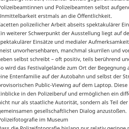
Polizeibeamtinnen und Polizeibeamten selbst aufgen
Unmittelbarkeit erstmals an die Öffentlichkeit.
Facetten polizeilicher Arbeit abseits spektakulärer 
Ein weiterer Schwerpunkt der Ausstellung liegt auf den
spektakulärer Einsätze und medialer Aufmerksamkeit 
meist unvorhersehbaren, manchmal skurrilen und vo
Leben selbst schreibt – oft positiv, teils berührend 
So wird das Festivalgelände zum Ort der Begegnung a
eine Entenfamilie auf der Autobahn und selbst der 
provisorischen Public-Viewing auf dem Laptop. Diese 
Einblicke in den Polizeiberuf und ermöglichen ein diff
nicht nur als staatliche Autorität, sondern als Teil
gemeinsamen gesellschaftlichen Dialog anzustoßen.
Polizeifotografie im Museum
Dass die Polizeifotografie bislang nur relativ gerin