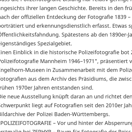
angesichts ihrer langen Geschichte. Bereits in den f
nach der offiziellen Entdeckung der Fotografie 1839 
porträtiert und erkennungsdienstlich erfasst. Etwas s
Öffentlichkeitsfahndung. Spätestens ab den 1890er-Jah
eigenständiges Spezialgebiet.
Einen Einblick in die historische Polizeifotografie bo
Polizeifotografie Mannheim 1946–1971", präsentiert 
Engelhorn-Museen in Zusammenarbeit mit dem Poliz
Fotografien aus dem Archiv des Präsidiums, die zwi
frühen 1970er Jahren entstanden sind.
Die neue Ausstellung knüpft daran an und richtet de
Schwerpunkt liegt auf Fotografien seit den 2010er Jah
Bildarchive der Polizei Baden-Württembergs.
"POLIZEIFOTOGRAFIE – Vor und hinter der Absperrung
erstmalig bei ZEPHYR – Raum für Fotografie der Rei