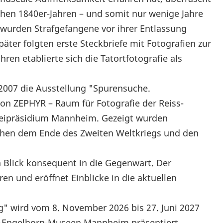
rühen 1840er-Jahren – und somit nur wenige Jahre
– wurden Strafgefangene vor ihrer Entlassung
päter folgten erste Steckbriefe mit Fotografien zur
ren etablierte sich die Tatortfotografie als
t 2007 die Ausstellung "Spurensuche.
von ZEPHYR – Raum für Fotografie der Reiss-
eipräsidium Mannheim. Gezeigt wurden
schen dem Ende des Zweiten Weltkriegs und den
n Blick konsequent in die Gegenwart. Der
ren und eröffnet Einblicke in die aktuellen
" wird vom 8. November 2026 bis 27. Juni 2027
ss-Engelhorn-Museen Mannheim präsentiert.