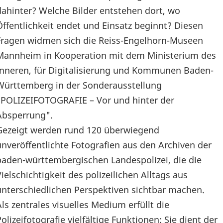
dahinter? Welche Bilder entstehen dort, wo
Öffentlichkeit endet und Einsatz beginnt? Diesen
Fragen widmen sich die Reiss-Engelhorn-Museen
Mannheim in Kooperation mit dem Ministerium des
Inneren, für Digitalisierung und Kommunen Baden-
Württemberg in der Sonderausstellung
"POLIZEIFOTOGRAFIE – Vor und hinter der
Absperrung".
Gezeigt werden rund 120 überwiegend
unveröffentlichte Fotografien aus den Archiven der
baden-württembergischen Landespolizei, die die
Vielschichtigkeit des polizeilichen Alltags aus
unterschiedlichen Perspektiven sichtbar machen.
Als zentrales visuelles Medium erfüllt die
Polizeifotografie vielfältige Funktionen: Sie dient der