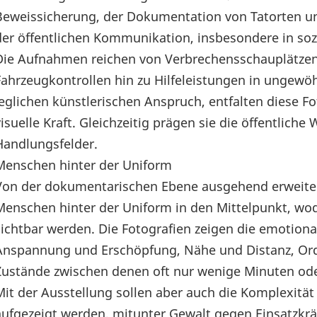
Beweissicherung, der Dokumentation von Tatorten un
der öffentlichen Kommunikation, insbesondere in soz
Die Aufnahmen reichen von Verbrechensschauplätzen
Fahrzeugkontrollen hin zu Hilfeleistungen in ungewö
jeglichen künstlerischen Anspruch, entfalten diese Fo
visuelle Kraft. Gleichzeitig prägen sie die öffentlich
Handlungsfelder.
Menschen hinter der Uniform
Von der dokumentarischen Ebene ausgehend erweitert 
Menschen hinter der Uniform in den Mittelpunkt, wo
sichtbar werden. Die Fotografien zeigen die emotional
Anspannung und Erschöpfung, Nähe und Distanz, O
Zustände zwischen denen oft nur wenige Minuten oder
Mit der Ausstellung sollen aber auch die Komplexität 
aufgezeigt werden, mitunter Gewalt gegen Einsatzkrä