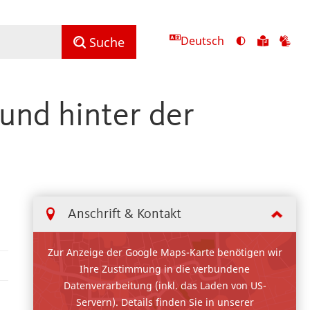
Deutsch
Ansicht
Zu
Zu
Suche
mit
den
de
hohem
Inhalte
Inh
Kontrast
in
in
 und hinter der
umschalten
leichter
Geb
Sprach
Anschrift & Kontakt
Zur Anzeige der Google Maps-Karte benötigen wir
Ihre Zustimmung in die verbundene
Datenverarbeitung (inkl. das Laden von US-
Servern). Details finden Sie in unserer