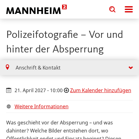
Toggle
Toggle
search
search
input
input
form
Polizeifotografie – Vor und
hinter der Absperrung
Anschrift & Kontakt
21. April 2027 - 10:00
Zum Kalender hinzufügen
Weitere Informationen
Was geschieht vor der Absperrung – und was
dahinter? Welche Bilder entstehen dort, wo
Öffentlichkeit endet und Einsatz beginnt? Diesen