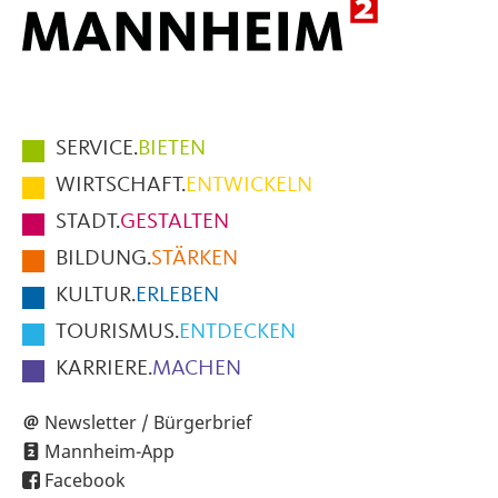
Hauptmenüpunkte
SERVICE.
BIETEN
im
WIRTSCHAFT.
ENTWICKELN
Fußbereich
STADT.
GESTALTEN
der
BILDUNG.
STÄRKEN
Seite
KULTUR.
ERLEBEN
TOURISMUS.
ENTDECKEN
KARRIERE.
MACHEN
Newsletter / Bürgerbrief
Mannheim-App
Facebook