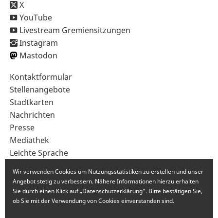
X
YouTube
Livestream Gremiensitzungen
Instagram
Mastodon
Sekundärnavigation
Kontaktformular
im
Stellenangebote
Fußbereich
Stadtkarten
Nachrichten
Presse
Mediathek
Leichte Sprache
Gebärdensprache
Wir verwenden Cookies um Nutzungsstatistiken zu erstellen und unser
Angebot stetig zu verbessern. Nähere Informationen hierzu erhalten
Sie durch einen Klick auf „Datenschutzerklärung“. Bitte bestätigen Sie,
ob Sie mit der Verwendung von Cookies einverstanden sind.