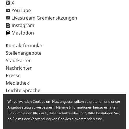
X
YouTube
Livestream Gremiensitzungen
Instagram
Mastodon
Sekundärnavigation
Kontaktformular
im
Stellenangebote
Fußbereich
Stadtkarten
Nachrichten
Presse
Mediathek
Leichte Sprache
Gebärdensprache
Wir verwenden Cookies um Nutzungsstatistiken zu erstellen und unser
Angebot stetig zu verbessern. Nähere Informationen hierzu erhalten
Sie durch einen Klick auf „Datenschutzerklärung“. Bitte bestätigen Sie,
ob Sie mit der Verwendung von Cookies einverstanden sind.