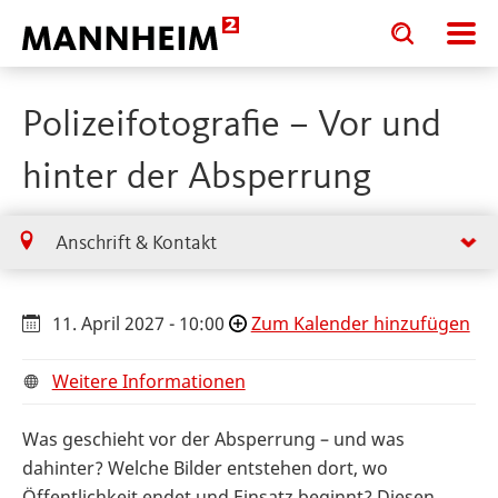
Toggle
Toggle
search
search
input
input
form
Polizeifotografie – Vor und
hinter der Absperrung
Anschrift & Kontakt
11. April 2027 - 10:00
Zum Kalender hinzufügen
Weitere Informationen
Was geschieht vor der Absperrung – und was
dahinter? Welche Bilder entstehen dort, wo
Öffentlichkeit endet und Einsatz beginnt? Diesen