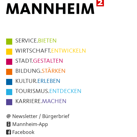
Hauptmenüpunkte
SERVICE.
BIETEN
im
WIRTSCHAFT.
ENTWICKELN
Fußbereich
STADT.
GESTALTEN
der
BILDUNG.
STÄRKEN
Seite
KULTUR.
ERLEBEN
TOURISMUS.
ENTDECKEN
KARRIERE.
MACHEN
Newsletter / Bürgerbrief
Mannheim-App
Facebook