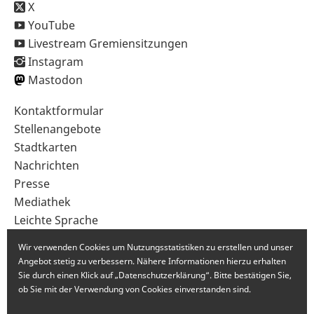
X
YouTube
Livestream Gremiensitzungen
Instagram
Mastodon
Sekundärnavigation
Kontaktformular
im
Stellenangebote
Fußbereich
Stadtkarten
Nachrichten
Presse
Mediathek
Leichte Sprache
Gebärdensprache
Wir verwenden Cookies um Nutzungsstatistiken zu erstellen und unser
Angebot stetig zu verbessern. Nähere Informationen hierzu erhalten
Sie durch einen Klick auf „Datenschutzerklärung“. Bitte bestätigen Sie,
ob Sie mit der Verwendung von Cookies einverstanden sind.