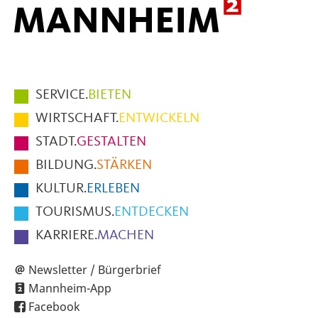
Hauptmenüpunkte
SERVICE.
BIETEN
im
WIRTSCHAFT.
ENTWICKELN
Fußbereich
STADT.
GESTALTEN
der
BILDUNG.
STÄRKEN
Seite
KULTUR.
ERLEBEN
TOURISMUS.
ENTDECKEN
KARRIERE.
MACHEN
Newsletter / Bürgerbrief
Mannheim-App
Facebook