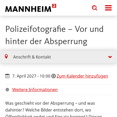
Toggle
Toggle
search
search
input
input
form
Polizeifotografie – Vor und
hinter der Absperrung
Anschrift & Kontakt
7. April 2027 - 10:00
Zum Kalender hinzufügen
Weitere Informationen
Was geschieht vor der Absperrung – und was
dahinter? Welche Bilder entstehen dort, wo
Öffentlichkeit endet und Einsatz beginnt? Diesen