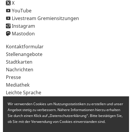
X
YouTube
Livestream Gremiensitzungen
Instagram
Mastodon
Sekundärnavigation
Kontaktformular
im
Stellenangebote
Fußbereich
Stadtkarten
Nachrichten
Presse
Mediathek
Leichte Sprache
Gebärdensprache
Wir verwenden Cookies um Nutzungsstatistiken zu erstellen und unser
Angebot stetig zu verbessern. Nähere Informationen hierzu erhalten
Sie durch einen Klick auf „Datenschutzerklärung“. Bitte bestätigen Sie,
ob Sie mit der Verwendung von Cookies einverstanden sind.