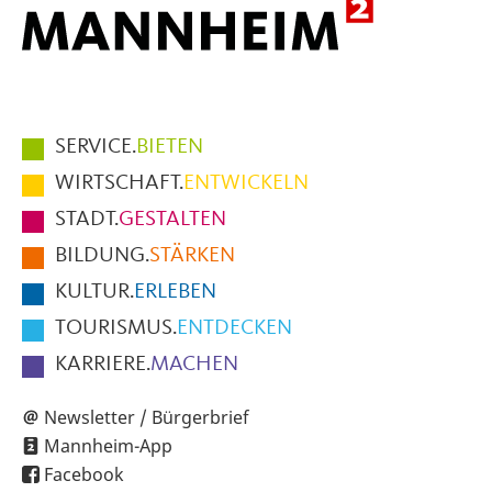
Hauptmenüpunkte
SERVICE.
BIETEN
im
WIRTSCHAFT.
ENTWICKELN
Fußbereich
STADT.
GESTALTEN
der
BILDUNG.
STÄRKEN
Seite
KULTUR.
ERLEBEN
TOURISMUS.
ENTDECKEN
KARRIERE.
MACHEN
Newsletter / Bürgerbrief
Mannheim-App
Facebook