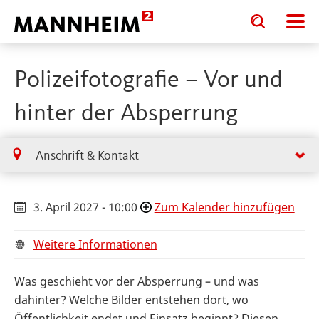
Toggle
Toggle
search
search
input
input
form
Polizeifotografie – Vor und
hinter der Absperrung
Anschrift & Kontakt
3. April 2027 - 10:00
Zum Kalender hinzufügen
Weitere Informationen
Was geschieht vor der Absperrung – und was
dahinter? Welche Bilder entstehen dort, wo
Öffentlichkeit endet und Einsatz beginnt? Diesen