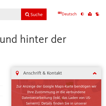
Deutsch
Ansicht
Zu
Zu
Suche
mit
den
de
hohem
Inhalte
Inh
Kontrast
in
in
 und hinter der
umschalten
leichter
Geb
Sprach
Anschrift & Kontakt
Zur Anzeige der Google Maps-Karte benötigen wir
Ihre Zustimmung in die verbundene
Datenverarbeitung (inkl. das Laden von US-
Servern). Details finden Sie in unserer