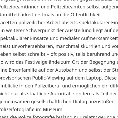
Polizeibeamtinnen und Polizeibeamten selbst aufgen
Unmittelbarkeit erstmals an die Öffentlichkeit.
Facetten polizeilicher Arbeit abseits spektakulärer 
Ein weiterer Schwerpunkt der Ausstellung liegt auf den
spektakulärer Einsätze und medialer Aufmerksamkeit 
meist unvorhersehbaren, manchmal skurrilen und vo
Leben selbst schreibt – oft positiv, teils berührend 
So wird das Festivalgelände zum Ort der Begegnung a
eine Entenfamilie auf der Autobahn und selbst der 
provisorischen Public-Viewing auf dem Laptop. Diese 
Einblicke in den Polizeiberuf und ermöglichen ein diff
nicht nur als staatliche Autorität, sondern als Teil
gemeinsamen gesellschaftlichen Dialog anzustoßen.
Polizeifotografie im Museum
Dass die Polizeifotografie bislang nur relativ gerin