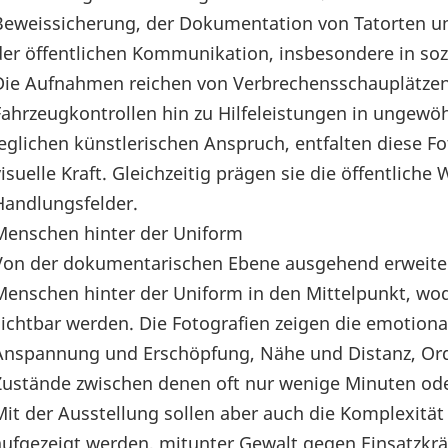
Beweissicherung, der Dokumentation von Tatorten un
der öffentlichen Kommunikation, insbesondere in soz
Die Aufnahmen reichen von Verbrechensschauplätzen
Fahrzeugkontrollen hin zu Hilfeleistungen in ungewö
jeglichen künstlerischen Anspruch, entfalten diese Fo
visuelle Kraft. Gleichzeitig prägen sie die öffentlich
Handlungsfelder.
Menschen hinter der Uniform
Von der dokumentarischen Ebene ausgehend erweitert 
Menschen hinter der Uniform in den Mittelpunkt, wo
sichtbar werden. Die Fotografien zeigen die emotional
Anspannung und Erschöpfung, Nähe und Distanz, O
Zustände zwischen denen oft nur wenige Minuten oder
Mit der Ausstellung sollen aber auch die Komplexität 
aufgezeigt werden, mitunter Gewalt gegen Einsatzkrä