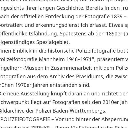
angesichts ihrer langen Geschichte. Bereits in den f
nach der offiziellen Entdeckung der Fotografie 1839 
porträtiert und erkennungsdienstlich erfasst. Etwas s
Öffentlichkeitsfahndung. Spätestens ab den 1890er-Jah
eigenständiges Spezialgebiet.
Einen Einblick in die historische Polizeifotografie bo
Polizeifotografie Mannheim 1946–1971", präsentiert 
Engelhorn-Museen in Zusammenarbeit mit dem Poliz
Fotografien aus dem Archiv des Präsidiums, die zwi
frühen 1970er Jahren entstanden sind.
Die neue Ausstellung knüpft daran an und richtet de
Schwerpunkt liegt auf Fotografien seit den 2010er Jah
Bildarchive der Polizei Baden-Württembergs.
"POLIZEIFOTOGRAFIE – Vor und hinter der Absperrung
erstmalig bei ZEPHYR – Raum für Fotografie der Rei