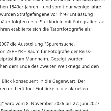
rühen 1840er-Jahren – und somit nur wenige Jahre
– wurden Strafgefangene vor ihrer Entlassung
päter folgten erste Steckbriefe mit Fotografien zur
ren etablierte sich die Tatortfotografie als
t 2007 die Ausstellung "Spurensuche.
von ZEPHYR – Raum für Fotografie der Reiss-
eipräsidium Mannheim. Gezeigt wurden
schen dem Ende des Zweiten Weltkriegs und den
n Blick konsequent in die Gegenwart. Der
ren und eröffnet Einblicke in die aktuellen
" wird vom 8. November 2026 bis 27. Juni 2027
ss-Engelhorn-Museen Mannheim präsentiert.