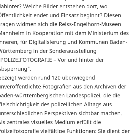
dahinter? Welche Bilder entstehen dort, wo
Öffentlichkeit endet und Einsatz beginnt? Diesen
Fragen widmen sich die Reiss-Engelhorn-Museen
Mannheim in Kooperation mit dem Ministerium des
Inneren, für Digitalisierung und Kommunen Baden-
Württemberg in der Sonderausstellung
"POLIZEIFOTOGRAFIE – Vor und hinter der
Absperrung".
Gezeigt werden rund 120 überwiegend
unveröffentlichte Fotografien aus den Archiven der
baden-württembergischen Landespolizei, die die
Vielschichtigkeit des polizeilichen Alltags aus
unterschiedlichen Perspektiven sichtbar machen.
Als zentrales visuelles Medium erfüllt die
Polizeifotografie vielfältige Funktionen: Sie dient der