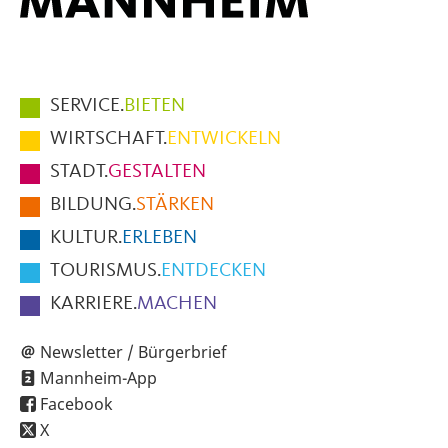
Hauptmenüpunkte
SERVICE.
BIETEN
im
WIRTSCHAFT.
ENTWICKELN
Fußbereich
STADT.
GESTALTEN
der
BILDUNG.
STÄRKEN
Seite
KULTUR.
ERLEBEN
TOURISMUS.
ENTDECKEN
KARRIERE.
MACHEN
Newsletter / Bürgerbrief
Mannheim-App
Facebook
X