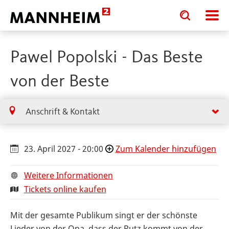
Toggle
Toggle
search
search
input
input
form
Pawel Popolski - Das Beste
von der Beste
Anschrift & Kontakt
23. April 2027 - 20:00
Zum Kalender hinzufügen
Weitere Informationen
Tickets online kaufen
Mit der gesamte Publikum singt er der schönste
Lieder von der Opa, dass der Putz kommt von der