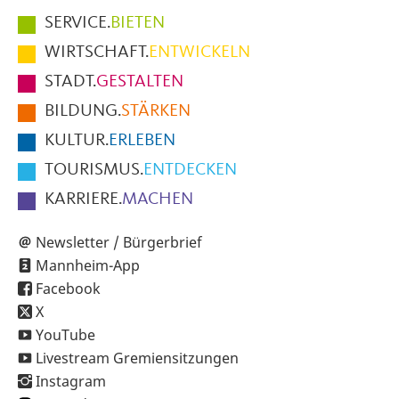
Hauptmenüpunkte
SERVICE.
BIETEN
im
WIRTSCHAFT.
ENTWICKELN
Fußbereich
STADT.
GESTALTEN
der
BILDUNG.
STÄRKEN
Seite
KULTUR.
ERLEBEN
TOURISMUS.
ENTDECKEN
KARRIERE.
MACHEN
Newsletter / Bürgerbrief
Mannheim-App
Facebook
X
YouTube
Livestream Gremiensitzungen
Instagram