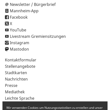
Newsletter / Bürgerbrief
Mannheim-App
Facebook
X
YouTube
Livestream Gremiensitzungen
Instagram
Mastodon
Sekundärnavigation
Kontaktformular
im
Stellenangebote
Fußbereich
Stadtkarten
Nachrichten
Presse
Mediathek
Leichte Sprache
Gebärdensprache
Wir verwenden Cookies um Nutzungsstatistiken zu erstellen und unser