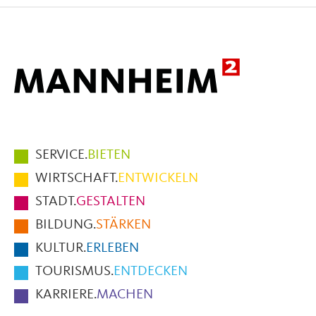
Facebook
X
E-
Mail
Hauptmenüpunkte
SERVICE.
BIETEN
im
WIRTSCHAFT.
ENTWICKELN
Fußbereich
STADT.
GESTALTEN
der
BILDUNG.
STÄRKEN
Seite
KULTUR.
ERLEBEN
TOURISMUS.
ENTDECKEN
KARRIERE.
MACHEN