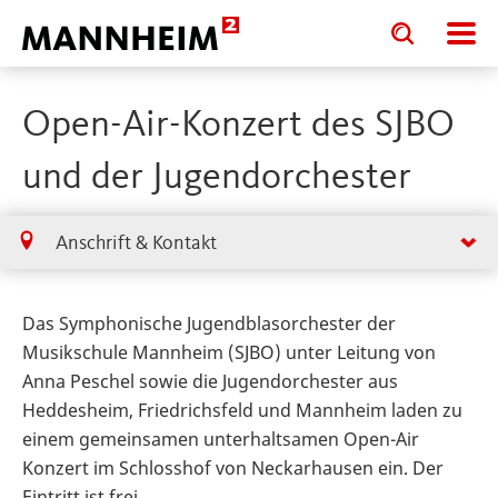
Toggle
Toggle
search
search
input
input
form
Open-Air-Konzert des SJBO
und der Jugendorchester
Anschrift & Kontakt
Das Symphonische Jugendblasorchester der
Musikschule Mannheim (SJBO) unter Leitung von
Anna Peschel sowie die Jugendorchester aus
Heddesheim, Friedrichsfeld und Mannheim laden zu
einem gemeinsamen unterhaltsamen Open-Air
Konzert im Schlosshof von Neckarhausen ein. Der
Eintritt ist frei.