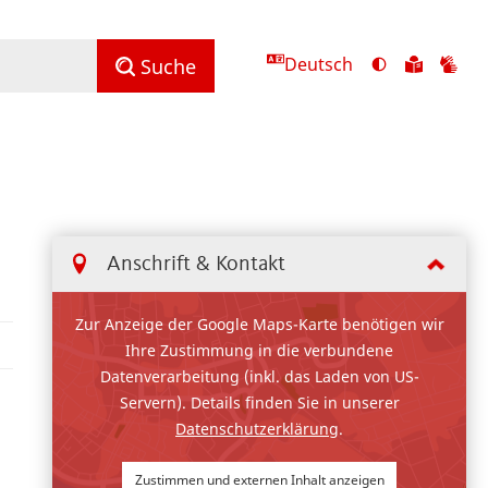
Deutsch
Ansicht
Zu
Zu
Suche
mit
den
de
hohem
Inhalte
Inh
Kontrast
in
in
umschalten
leichter
Geb
Sprach
Anschrift & Kontakt
Zur Anzeige der Google Maps-Karte benötigen wir
Ihre Zustimmung in die verbundene
Datenverarbeitung (inkl. das Laden von US-
Servern). Details finden Sie in unserer
Datenschutzerklärung
.
Zustimmen und externen Inhalt anzeigen