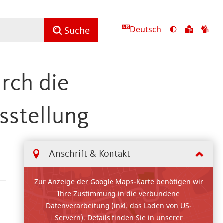
Deutsch
Ansicht
Zu
Zu
Suche
mit
den
de
hohem
Inhalte
Inh
Kontrast
in
in
rch die
umschalten
leichter
Geb
Sprach
sstellung
Anschrift & Kontakt
Zur Anzeige der Google Maps-Karte benötigen wir
Ihre Zustimmung in die verbundene
Datenverarbeitung (inkl. das Laden von US-
Servern). Details finden Sie in unserer