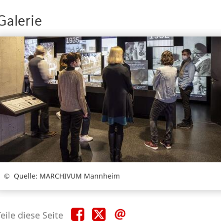
Galerie
Quelle: MARCHIVUM Mannheim
Teile
Teile
Teile
eile diese Seite