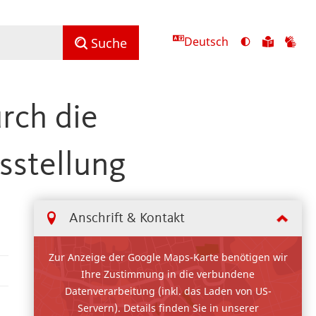
Deutsch
Ansicht
Zu
Zu
Suche
mit
den
de
hohem
Inhalte
Inh
Kontrast
in
in
rch die
umschalten
leichter
Geb
Sprach
sstellung
Anschrift & Kontakt
Zur Anzeige der Google Maps-Karte benötigen wir
Ihre Zustimmung in die verbundene
Datenverarbeitung (inkl. das Laden von US-
Servern). Details finden Sie in unserer