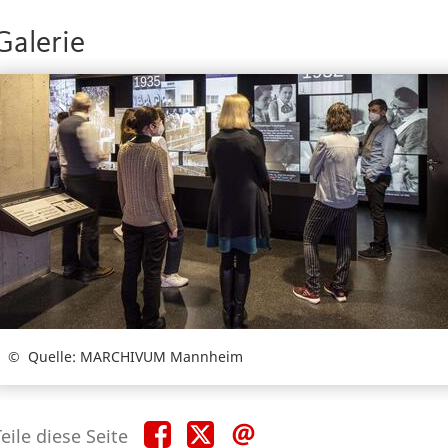
Galerie
Quelle: MARCHIVUM Mannheim
Teile
Teile
Teile
eile diese Seite