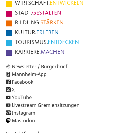
im
WIRTSCHAFT.
ENTWICKELN
Fußbereich
STADT.
GESTALTEN
der
BILDUNG.
STÄRKEN
Seite
KULTUR.
ERLEBEN
TOURISMUS.
ENTDECKEN
KARRIERE.
MACHEN
Newsletter / Bürgerbrief
Mannheim-App
Facebook
X
YouTube
Livestream Gremiensitzungen
Instagram
Mastodon