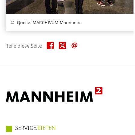
Quelle: MARCHIVUM Mannheim
Teile
Teile
Teile
Teile diese Seite
diese
diese
diese
Seite
Seite
Seite
auf
auf
per
Facebook
X
E-
Mail
Hauptmenüpunkte
SERVICE.
BIETEN