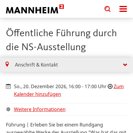
Toggle
Toggle
search
search
input
input
form
Öffentliche Führung durch
die NS-Ausstellung
Anschrift & Kontakt
So., 20. Dezember 2026, 16:00 - 17:00 Uhr
Zum
Kalender hinzufügen
Weitere Informationen
Führung | Erleben Sie bei einem Rundgang
ausgewählte Werke der Ausstellung "Was hat das mit