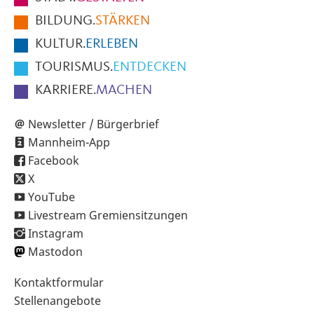
der
BILDUNG.
STÄRKEN
Seite
KULTUR.
ERLEBEN
TOURISMUS.
ENTDECKEN
KARRIERE.
MACHEN
Newsletter / Bürgerbrief
Mannheim-App
Facebook
X
YouTube
Livestream Gremiensitzungen
Instagram
Mastodon
Sekundärnavigation
Kontaktformular
im
Stellenangebote