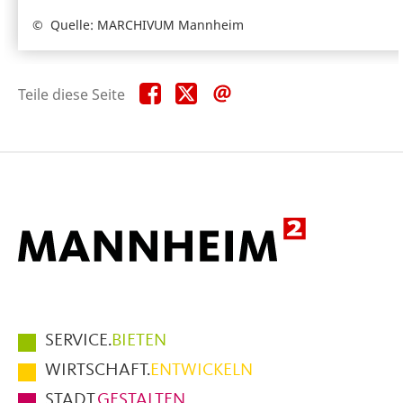
Quelle: MARCHIVUM Mannheim
Teile
Teile
Teile
Teile diese Seite
diese
diese
diese
Seite
Seite
Seite
auf
auf
per
Facebook
X
E-
Mail
Hauptmenüpunkte
SERVICE.
BIETEN
im
WIRTSCHAFT.
ENTWICKELN
Fußbereich
STADT.
GESTALTEN