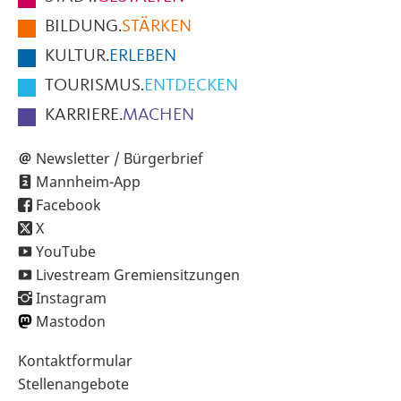
der
BILDUNG.
STÄRKEN
Seite
KULTUR.
ERLEBEN
TOURISMUS.
ENTDECKEN
KARRIERE.
MACHEN
Newsletter / Bürgerbrief
Mannheim-App
Facebook
X
YouTube
Livestream Gremiensitzungen
Instagram
Mastodon
Sekundärnavigation
Kontaktformular
im
Stellenangebote