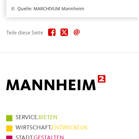
Quelle: MARCHIVUM Mannheim
Teile
Teile
Teile
Teile diese Seite
diese
diese
diese
Seite
Seite
Seite
auf
auf
per
Facebook
X
E-
Mail
Hauptmenüpunkte
SERVICE.
BIETEN
im
WIRTSCHAFT.
ENTWICKELN
Fußbereich
STADT.
GESTALTEN