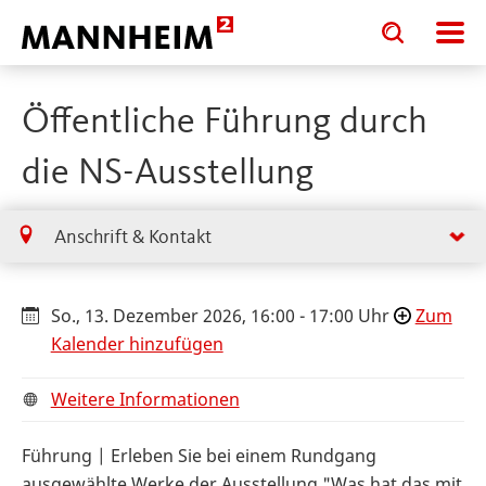
Toggle
Toggle
search
search
input
input
form
Öffentliche Führung durch
die NS-Ausstellung
Anschrift & Kontakt
So., 13. Dezember 2026, 16:00 - 17:00 Uhr
Zum
Kalender hinzufügen
Weitere Informationen
Führung | Erleben Sie bei einem Rundgang
ausgewählte Werke der Ausstellung "Was hat das mit