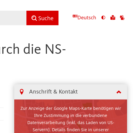
Deutsch
Ansicht
Zu
Zu
Suche
mit
den
de
hohem
Inhalte
Inh
Kontrast
in
in
rch die NS-
umschalten
leichter
Geb
Sprach
Anschrift & Kontakt
Zur Anzeige der Google Maps-Karte benötigen wir
Ihre Zustimmung in die verbundene
Datenverarbeitung (inkl. das Laden von US-
Servern). Details finden Sie in unserer