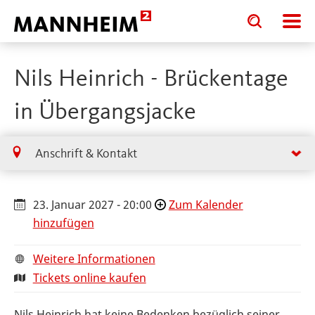
Toggle
Toggle
search
search
input
input
form
Nils Heinrich - Brückentage
in Übergangsjacke
Anschrift & Kontakt
23. Januar 2027 - 20:00
Zum Kalender
hinzufügen
Weitere Informationen
Tickets online kaufen
Nils Heinrich hat keine Bedenken bezüglich seiner