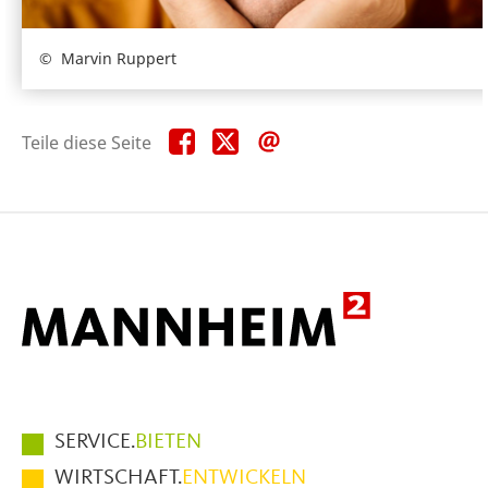
Marvin Ruppert
Teile
Teile
Teile
Teile diese Seite
diese
diese
diese
Seite
Seite
Seite
auf
auf
per
Facebook
X
E-
Mail
Hauptmenüpunkte
SERVICE.
BIETEN
im
WIRTSCHAFT.
ENTWICKELN