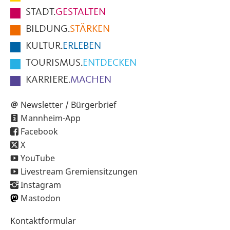
Fußbereich
STADT.
GESTALTEN
der
BILDUNG.
STÄRKEN
Seite
KULTUR.
ERLEBEN
TOURISMUS.
ENTDECKEN
KARRIERE.
MACHEN
Newsletter / Bürgerbrief
Mannheim-App
Facebook
X
YouTube
Livestream Gremiensitzungen
Instagram
Mastodon
Sekundärnavigation
Kontaktformular