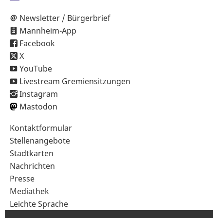
Newsletter / Bürgerbrief
Mannheim-App
Facebook
X
YouTube
Livestream Gremiensitzungen
Instagram
Mastodon
Sekundärnavigation
Kontaktformular
im
Stellenangebote
Fußbereich
Stadtkarten
Nachrichten
Presse
Mediathek
Leichte Sprache
Gebärdensprache