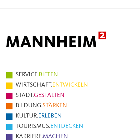
auf
auf
per
Facebook
X
E-
Mail
Hauptmenüpunkte
SERVICE.
BIETEN
im
WIRTSCHAFT.
ENTWICKELN
Fußbereich
STADT.
GESTALTEN
der
BILDUNG.
STÄRKEN
Seite
KULTUR.
ERLEBEN
TOURISMUS.
ENTDECKEN
KARRIERE.
MACHEN