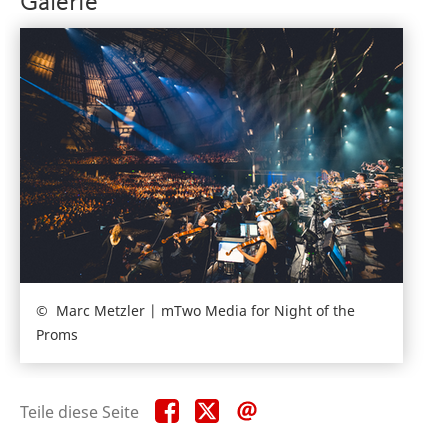
Galerie
Marc Metzler | mTwo Media for Night of the
Proms
Teile
Teile
Teile
Teile diese Seite
diese
diese
diese
Seite
Seite
Seite