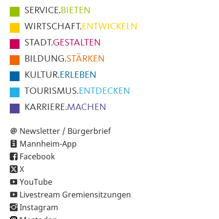
Hauptmenüpunkte
SERVICE.
BIETEN
im
WIRTSCHAFT.
ENTWICKELN
Fußbereich
STADT.
GESTALTEN
der
BILDUNG.
STÄRKEN
Seite
KULTUR.
ERLEBEN
TOURISMUS.
ENTDECKEN
KARRIERE.
MACHEN
Newsletter / Bürgerbrief
Mannheim-App
Facebook
X
YouTube
Livestream Gremiensitzungen
Instagram