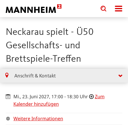
Toggle
Toggle
search
search
input
input
form
Neckarau spielt - Ü50
Gesellschafts- und
Brettspiele-Treffen
Anschrift & Kontakt
Mi., 23. Juni 2027, 17:00 - 18:30 Uhr
Zum
Kalender hinzufügen
Weitere Informationen