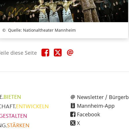
Quelle: Nationaltheater Mannheim
Teile
Teile
Teile
eile diese Seite
diese
diese
diese
Seite
Seite
Seite
auf
auf
per
Facebook
X
E-
Mail
üpunkte
Newsletter / Bürgerb
E.
BIETEN
Mannheim-App
CHAFT.
ENTWICKELN
h
Facebook
GESTALTEN
X
NG.
STÄRKEN