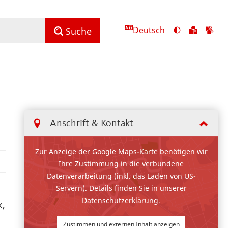
Deutsch
Ansicht
Zu
Zu
Suche
mit
den
de
hohem
Inhalte
Inh
Kontrast
in
in
umschalten
leichter
Geb
Sprach
Anschrift & Kontakt
Zur Anzeige der Google Maps-Karte benötigen wir
Ihre Zustimmung in die verbundene
Datenverarbeitung (inkl. das Laden von US-
Servern). Details finden Sie in unserer
Datenschutzerklärung
.
k,
Zustimmen und externen Inhalt anzeigen