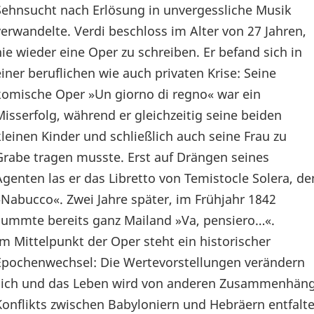
Sehnsucht nach Erlösung in unvergessliche Musik
verwandelte. Verdi beschloss im Alter von 27 Jahren,
nie wieder eine Oper zu schreiben. Er befand sich in
einer beruflichen wie auch privaten Krise: Seine
komische Oper »Un giorno di regno« war ein
Misserfolg, während er gleichzeitig seine beiden
kleinen Kinder und schließlich auch seine Frau zu
Grabe tragen musste. Erst auf Drängen seines
Agenten las er das Libretto von Temistocle Solera, de
»Nabucco«. Zwei Jahre später, im Frühjahr 1842
summte bereits ganz Mailand »Va, pensiero…«.
Im Mittelpunkt der Oper steht ein historischer
Epochenwechsel: Die Wertevorstellungen verändern
sich und das Leben wird von anderen Zusammenhänge
Konflikts zwischen Babyloniern und Hebräern entfalte