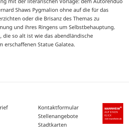
ng mit der literarischen Vorlage: dem Autorenduo
rnard Shaws Pygmalion ohne auf die für das
rzichten oder die Brisanz des Themas zu
lehnung und ihres Ringens um Selbstbehauptung.
, die so alt ist wie das abendländische
m erschaffenen Statue Galatea.
rief
Sekundärnavigation
Kontaktformular
im
Stellenangebote
Fußbereich
Stadtkarten