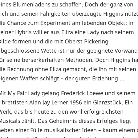
eines Blumenladens zu schaffen. Doch der ganz von
sich und seinen Fähigkeiten überzeugte Higgins nutz
die Chance zum Experiment am lebenden Objekt: in
seiner Hybris will er aus Eliza eine Lady nach seinem
Bilde formen und die mit Oberst Pickering
abgeschlossene Wette ist nur der geeignete Vorwand
für seine berserkerhaften Methoden. Doch Higgins ha
die Rechnung ohne Eliza gemacht, die ihn mit seinen
eigenen Waffen schlägt – der guten Erziehung ...
Mit My Fair Lady gelang Frederick Loewe und seinem
Librettisten Alan Jay Lerner 1956 ein Glanzstück. Ein
Werk, das bis heute zu den wohl erfolgreichsten
Musicals zählt. Das Geheimnis dieses Erfolges liegt
neben einer Fülle musikalischer Ideen – kaum einem