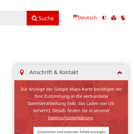
Deutsch
Ansicht
Zu
Zu
Suche
mit
den
de
hohem
Inhalte
Inh
Kontrast
in
in
umschalten
leichter
Geb
Sprach
Anschrift & Kontakt
Zur Anzeige der Google Maps-Karte benötigen wir
Ihre Zustimmung in die verbundene
Datenverarbeitung (inkl. das Laden von US-
Servern). Details finden Sie in unserer
Datenschutzerklärung
.
Zustimmen und externen Inhalt anzeigen