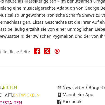
bis heute als Klassiker gelten – im behutsamen Umga
gelang eine musicalgerechte Adaption von George Be
Musical so ungewohnte ironische Schärfe Shaws zu ve
vernachlässigen. Elizas Geschichte ist die ihrer Auf
Fast beiläufig erzählt sie von einer unmöglichen Liebe
Bewusstsein: der zwischen Pygmalion und der von ih
Teile
Teile
Teile
eile diese Seite
diese
diese
diese
Seite
Seite
Seite
auf
auf
per
Facebook
X
E-
Mail
üpunkte
Newsletter / Bürgerb
E.
BIETEN
Mannheim-App
CHAFT.
ENTWICKELN
h
Facebook
GESTALTEN