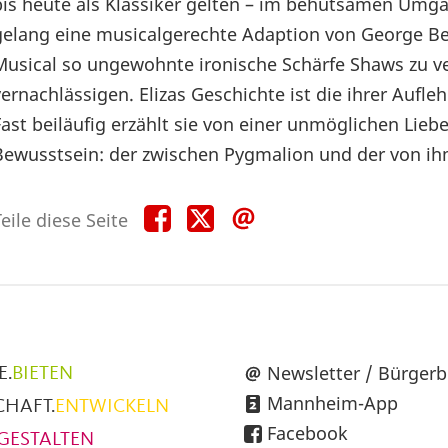
bis heute als Klassiker gelten – im behutsamen Umga
gelang eine musicalgerechte Adaption von George Be
Musical so ungewohnte ironische Schärfe Shaws zu ve
vernachlässigen. Elizas Geschichte ist die ihrer Auf
Fast beiläufig erzählt sie von einer unmöglichen Liebe
Bewusstsein: der zwischen Pygmalion und der von ih
Teile
Teile
Teile
eile diese Seite
diese
diese
diese
Seite
Seite
Seite
auf
auf
per
Facebook
X
E-
Mail
üpunkte
Newsletter / Bürgerb
E.
BIETEN
Mannheim-App
CHAFT.
ENTWICKELN
h
Facebook
GESTALTEN