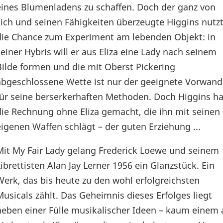
eines Blumenladens zu schaffen. Doch der ganz von
sich und seinen Fähigkeiten überzeugte Higgins nutz
die Chance zum Experiment am lebenden Objekt: in
seiner Hybris will er aus Eliza eine Lady nach seinem
Bilde formen und die mit Oberst Pickering
abgeschlossene Wette ist nur der geeignete Vorwand
für seine berserkerhaften Methoden. Doch Higgins ha
die Rechnung ohne Eliza gemacht, die ihn mit seinen
eigenen Waffen schlägt – der guten Erziehung ...
Mit My Fair Lady gelang Frederick Loewe und seinem
Librettisten Alan Jay Lerner 1956 ein Glanzstück. Ein
Werk, das bis heute zu den wohl erfolgreichsten
Musicals zählt. Das Geheimnis dieses Erfolges liegt
neben einer Fülle musikalischer Ideen – kaum einem