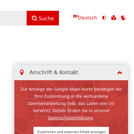
Deutsch
Ansicht
Zu
Zu
Suche
mit
den
de
hohem
Inhalte
Inh
Kontrast
in
in
umschalten
leichter
Geb
Sprach
Anschrift & Kontakt
Zur Anzeige der Google Maps-Karte benötigen wir
Ihre Zustimmung in die verbundene
Datenverarbeitung (inkl. das Laden von US-
Servern). Details finden Sie in unserer
Datenschutzerklärung
.
Zustimmen und externen Inhalt anzeigen