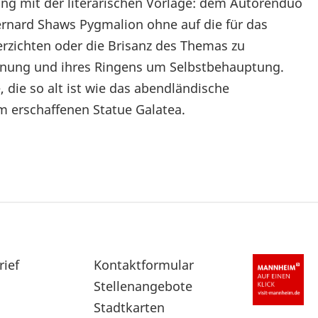
ng mit der literarischen Vorlage: dem Autorenduo
rnard Shaws Pygmalion ohne auf die für das
rzichten oder die Brisanz des Themas zu
lehnung und ihres Ringens um Selbstbehauptung.
, die so alt ist wie das abendländische
m erschaffenen Statue Galatea.
rief
Sekundärnavigation
Kontaktformular
im
Stellenangebote
Fußbereich
Stadtkarten