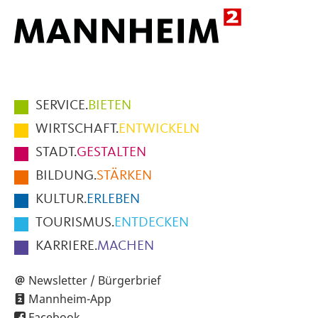
Hauptmenüpunkte
SERVICE.
BIETEN
im
WIRTSCHAFT.
ENTWICKELN
Fußbereich
STADT.
GESTALTEN
der
BILDUNG.
STÄRKEN
Seite
KULTUR.
ERLEBEN
TOURISMUS.
ENTDECKEN
KARRIERE.
MACHEN
Newsletter / Bürgerbrief
Mannheim-App
Facebook