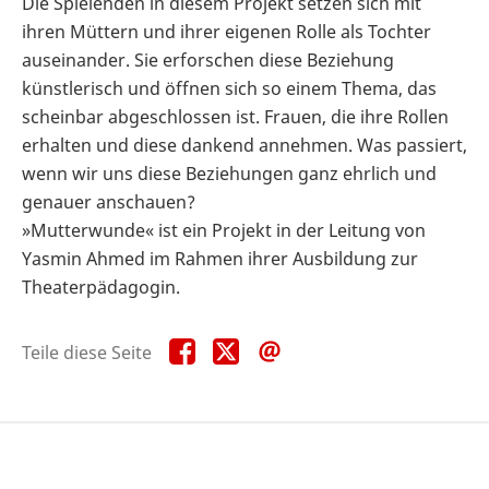
Die Spielenden in diesem Projekt setzen sich mit
ihren Müttern und ihrer eigenen Rolle als Tochter
auseinander. Sie erforschen diese Beziehung
künstlerisch und öffnen sich so einem Thema, das
scheinbar abgeschlossen ist. Frauen, die ihre Rollen
erhalten und diese dankend annehmen. Was passiert,
wenn wir uns diese Beziehungen ganz ehrlich und
genauer anschauen?
»Mutterwunde« ist ein Projekt in der Leitung von
Yasmin Ahmed im Rahmen ihrer Ausbildung zur
Theaterpädagogin.
Teile
Teile
Teile
Teile diese Seite
diese
diese
diese
Seite
Seite
Seite
auf
auf
per
Facebook
X
E-
Mail