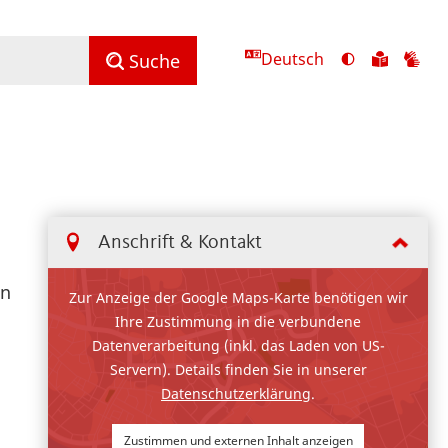
Deutsch
Ansicht
Zu
Zu
Suche
mit
den
de
hohem
Inhalte
Inh
Kontrast
in
in
umschalten
leichter
Geb
Sprach
Anschrift & Kontakt
in
Zur Anzeige der Google Maps-Karte benötigen wir
Ihre Zustimmung in die verbundene
Datenverarbeitung (inkl. das Laden von US-
Servern). Details finden Sie in unserer
Datenschutzerklärung
.
Zustimmen und externen Inhalt anzeigen