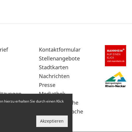
rief
Sekundärnavigation
Kontaktformular
im
Stellenangebote
Fußbereich
Stadtkarten
Nachrichten
Presse
itzungen
Mediathek
 hierzu erhalten Sie durch einen Klick
Leichte Sprache
Gebärdensprache
Akzeptieren