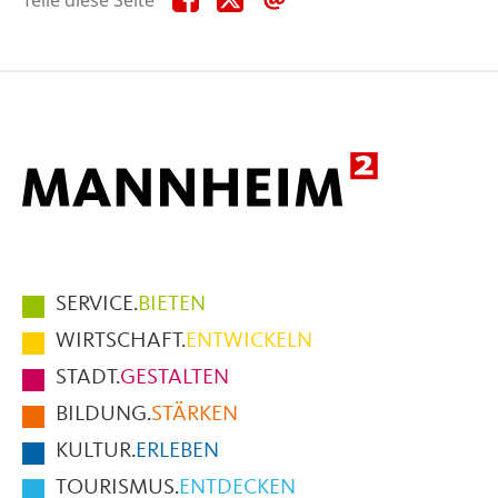
diese
diese
diese
Seite
Seite
Seite
auf
auf
per
Facebook
X
E-
Mail
Hauptmenüpunkte
SERVICE.
BIETEN
im
WIRTSCHAFT.
ENTWICKELN
Fußbereich
STADT.
GESTALTEN
der
BILDUNG.
STÄRKEN
Seite
KULTUR.
ERLEBEN
TOURISMUS.
ENTDECKEN