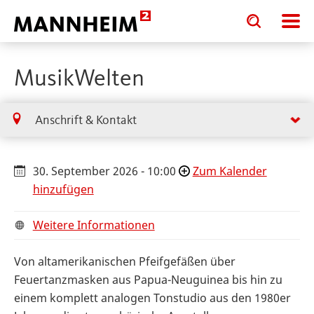
Toggle
Toggle
search
search
input
input
form
MusikWelten
Anschrift & Kontakt
30. September 2026 - 10:00
Zum Kalender
hinzufügen
Weitere Informationen
Von altamerikanischen Pfeifgefäßen über
Feuertanzmasken aus Papua-Neuguinea bis hin zu
einem komplett analogen Tonstudio aus den 1980er