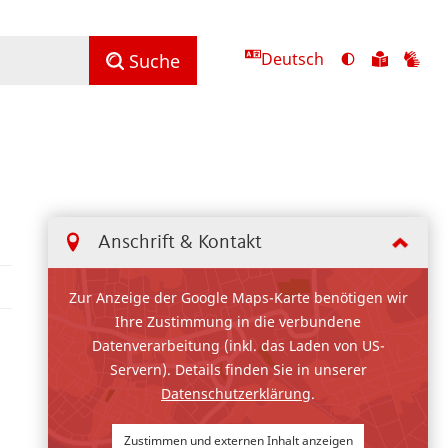
Deutsch
Ansicht
Zu
Zu
Suche
mit
den
de
hohem
Inhalte
Inh
Kontrast
in
in
umschalten
leichter
Geb
Sprach
Anschrift & Kontakt
Zur Anzeige der Google Maps-Karte benötigen wir
Ihre Zustimmung in die verbundene
Datenverarbeitung (inkl. das Laden von US-
Servern). Details finden Sie in unserer
Datenschutzerklärung
.
Zustimmen und externen Inhalt anzeigen