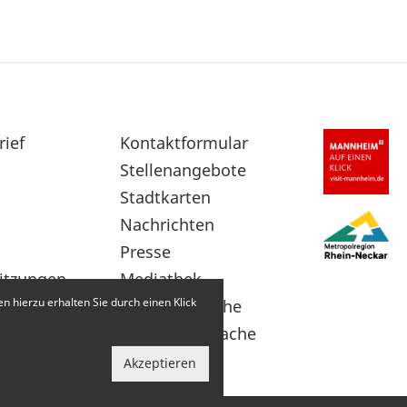
rief
Sekundärnavigation
Kontaktformular
im
Stellenangebote
Fußbereich
Stadtkarten
Nachrichten
Presse
itzungen
Mediathek
 hierzu erhalten Sie durch einen Klick
Leichte Sprache
Gebärdensprache
Akzeptieren