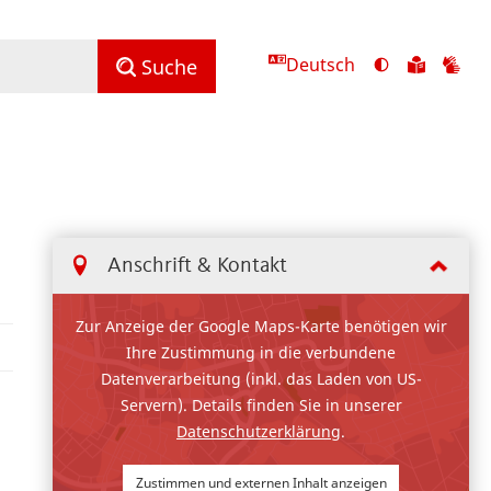
Deutsch
Ansicht
Zu
Zu
Suche
mit
den
de
hohem
Inhalte
Inh
Kontrast
in
in
umschalten
leichter
Geb
Sprach
Anschrift & Kontakt
Zur Anzeige der Google Maps-Karte benötigen wir
Ihre Zustimmung in die verbundene
Datenverarbeitung (inkl. das Laden von US-
Servern). Details finden Sie in unserer
Datenschutzerklärung
.
Zustimmen und externen Inhalt anzeigen