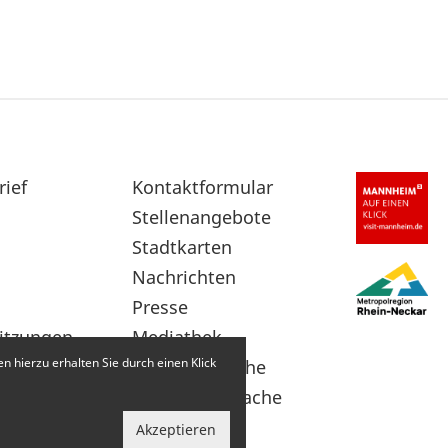
rief
Sekundärnavigation
Kontaktformular
im
Stellenangebote
Fußbereich
Stadtkarten
Nachrichten
Presse
itzungen
Mediathek
 hierzu erhalten Sie durch einen Klick
Leichte Sprache
Gebärdensprache
Akzeptieren