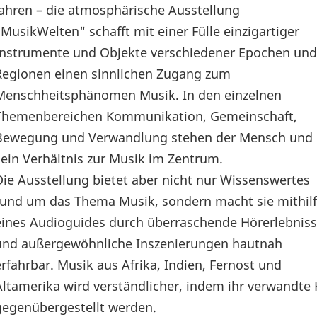
Jahren – die atmosphärische Ausstellung
"MusikWelten" schafft mit einer Fülle einzigartiger
Instrumente und Objekte verschiedener Epochen und
Regionen einen sinnlichen Zugang zum
Menschheitsphänomen Musik. In den einzelnen
Themenbereichen Kommunikation, Gemeinschaft,
Bewegung und Verwandlung stehen der Mensch und
sein Verhältnis zur Musik im Zentrum.
Die Ausstellung bietet aber nicht nur Wissenswertes
rund um das Thema Musik, sondern macht sie mithil
eines Audioguides durch überraschende Hörerlebnis
und außergewöhnliche Inszenierungen hautnah
erfahrbar. Musik aus Afrika, Indien, Fernost und
Altamerika wird verständlicher, indem ihr verwandte 
gegenübergestellt werden.