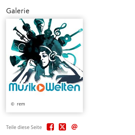
Galerie
rem
Teile
Teile
Teile
Teile diese Seite
diese
diese
diese