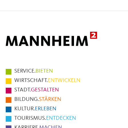
Seite
Seite
Seite
auf
auf
per
Facebook
X
E-
Mail
Hauptmenüpunkte
SERVICE.
BIETEN
im
WIRTSCHAFT.
ENTWICKELN
Fußbereich
STADT.
GESTALTEN
der
BILDUNG.
STÄRKEN
Seite
KULTUR.
ERLEBEN
TOURISMUS.
ENTDECKEN
KARRIERE.
MACHEN