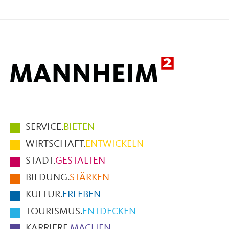
Seite
Seite
Seite
auf
auf
per
Facebook
X
E-
Mail
Hauptmenüpunkte
SERVICE.
BIETEN
im
WIRTSCHAFT.
ENTWICKELN
Fußbereich
STADT.
GESTALTEN
der
BILDUNG.
STÄRKEN
Seite
KULTUR.
ERLEBEN
TOURISMUS.
ENTDECKEN
KARRIERE.
MACHEN