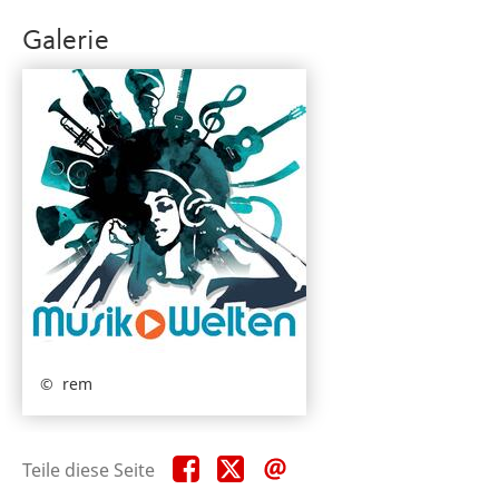
Galerie
rem
Teile
Teile
Teile
Teile diese Seite
diese
diese
diese