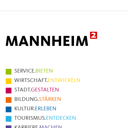
Seite
Seite
Seite
auf
auf
per
Facebook
X
E-
Mail
Hauptmenüpunkte
SERVICE.
BIETEN
im
WIRTSCHAFT.
ENTWICKELN
Fußbereich
STADT.
GESTALTEN
der
BILDUNG.
STÄRKEN
Seite
KULTUR.
ERLEBEN
TOURISMUS.
ENTDECKEN
KARRIERE.
MACHEN