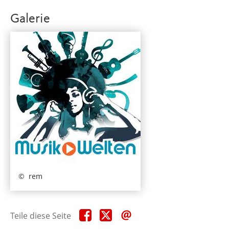
Galerie
rem
Teile
Teile
Teile
Teile diese Seite
diese
diese
diese