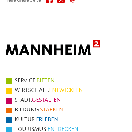
diese
diese
diese
Seite
Seite
Seite
auf
auf
per
Facebook
X
E-
Mail
Hauptmenüpunkte
SERVICE.
BIETEN
im
WIRTSCHAFT.
ENTWICKELN
Fußbereich
STADT.
GESTALTEN
der
BILDUNG.
STÄRKEN
Seite
KULTUR.
ERLEBEN
TOURISMUS.
ENTDECKEN