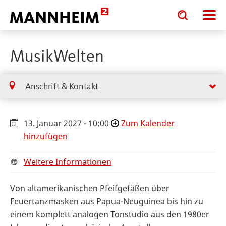
Toggle
Toggle
search
search
input
input
form
MusikWelten
Anschrift & Kontakt
13. Januar 2027 - 10:00
Zum Kalender
hinzufügen
Weitere Informationen
Von altamerikanischen Pfeifgefäßen über
Feuertanzmasken aus Papua-Neuguinea bis hin zu
einem komplett analogen Tonstudio aus den 1980er