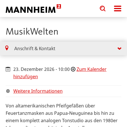
Toggle
Toggle
search
search
input
input
form
MusikWelten
Anschrift & Kontakt
23. Dezember 2026 - 10:00
Zum Kalender
hinzufügen
Weitere Informationen
Von altamerikanischen Pfeifgefäßen über
Feuertanzmasken aus Papua-Neuguinea bis hin zu
einem komplett analogen Tonstudio aus den 1980er