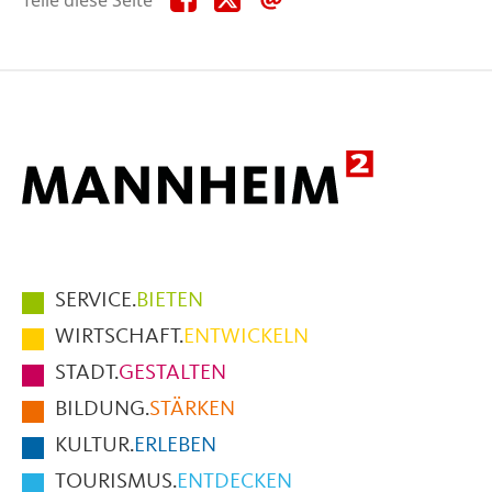
diese
diese
diese
Seite
Seite
Seite
auf
auf
per
Facebook
X
E-
Mail
Hauptmenüpunkte
SERVICE.
BIETEN
im
WIRTSCHAFT.
ENTWICKELN
Fußbereich
STADT.
GESTALTEN
der
BILDUNG.
STÄRKEN
Seite
KULTUR.
ERLEBEN
TOURISMUS.
ENTDECKEN