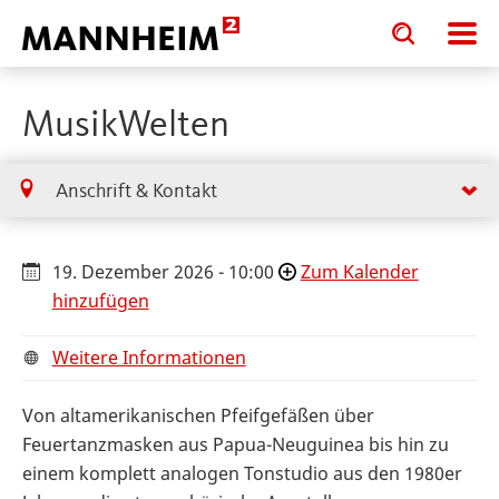
Toggle
Toggle
search
search
input
input
form
MusikWelten
Anschrift & Kontakt
19. Dezember 2026 - 10:00
Zum Kalender
hinzufügen
Weitere Informationen
Von altamerikanischen Pfeifgefäßen über
Feuertanzmasken aus Papua-Neuguinea bis hin zu
einem komplett analogen Tonstudio aus den 1980er