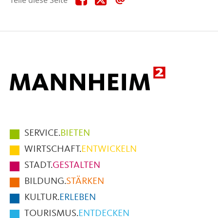
diese
diese
diese
Seite
Seite
Seite
auf
auf
per
Facebook
X
E-
Mail
Hauptmenüpunkte
SERVICE.
BIETEN
im
WIRTSCHAFT.
ENTWICKELN
Fußbereich
STADT.
GESTALTEN
der
BILDUNG.
STÄRKEN
Seite
KULTUR.
ERLEBEN
TOURISMUS.
ENTDECKEN