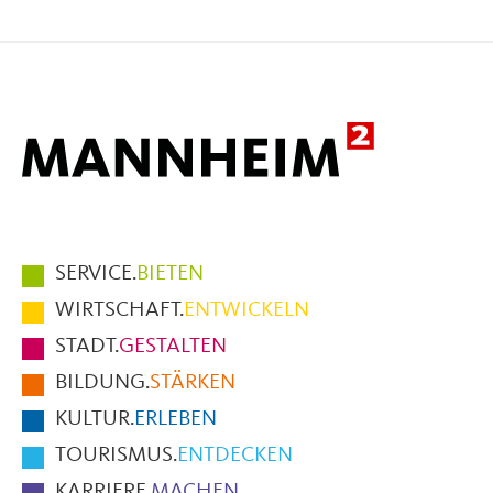
Seite
Seite
Seite
auf
auf
per
Facebook
X
E-
Mail
Hauptmenüpunkte
SERVICE.
BIETEN
im
WIRTSCHAFT.
ENTWICKELN
Fußbereich
STADT.
GESTALTEN
der
BILDUNG.
STÄRKEN
Seite
KULTUR.
ERLEBEN
TOURISMUS.
ENTDECKEN
KARRIERE.
MACHEN