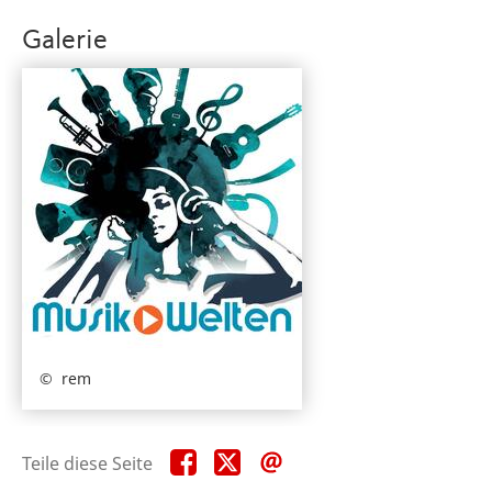
Galerie
rem
Teile
Teile
Teile
Teile diese Seite
diese
diese
diese