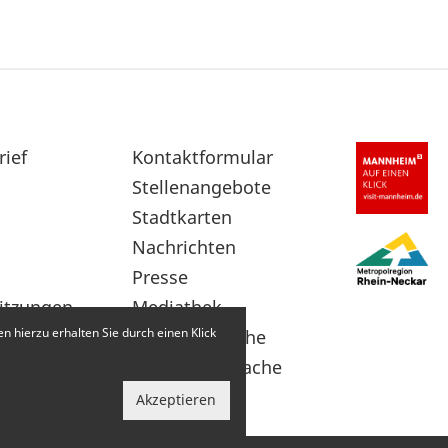
rief
Sekundärnavigation
Kontaktformular
im
Stellenangebote
Fußbereich
Stadtkarten
Nachrichten
Presse
itzungen
Mediathek
 hierzu erhalten Sie durch einen Klick
Leichte Sprache
Gebärdensprache
Akzeptieren