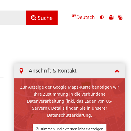
Deutsch
Ansicht
Zu
Zu
Suche
mit
den
de
hohem
Inhalte
Inh
Kontrast
in
in
umschalten
leichter
Geb
Sprach
Anschrift & Kontakt
Zur Anzeige der Google Maps-Karte benötigen wir
Ihre Zustimmung in die verbundene
Datenverarbeitung (inkl. das Laden von US-
Servern). Details finden Sie in unserer
Datenschutzerklärung
.
Zustimmen und externen Inhalt anzeigen