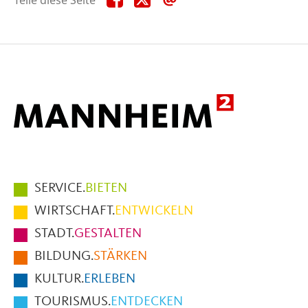
diese
diese
diese
Seite
Seite
Seite
auf
auf
per
Facebook
X
E-
Mail
Hauptmenüpunkte
SERVICE.
BIETEN
im
WIRTSCHAFT.
ENTWICKELN
Fußbereich
STADT.
GESTALTEN
der
BILDUNG.
STÄRKEN
Seite
KULTUR.
ERLEBEN
TOURISMUS.
ENTDECKEN