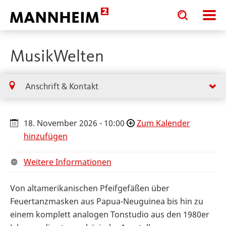
Toggle
Toggle
search
search
input
input
form
MusikWelten
Anschrift & Kontakt
18. November 2026 - 10:00
Zum Kalender
hinzufügen
Weitere Informationen
Von altamerikanischen Pfeifgefäßen über
Feuertanzmasken aus Papua-Neuguinea bis hin zu
einem komplett analogen Tonstudio aus den 1980er