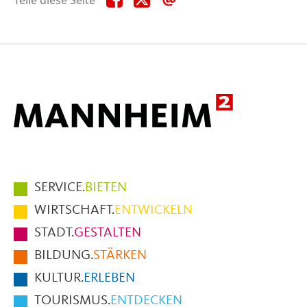
diese
diese
diese
Seite
Seite
Seite
auf
auf
per
Facebook
X
E-
Mail
Hauptmenüpunkte
SERVICE.
BIETEN
im
WIRTSCHAFT.
ENTWICKELN
Fußbereich
STADT.
GESTALTEN
der
BILDUNG.
STÄRKEN
Seite
KULTUR.
ERLEBEN
TOURISMUS.
ENTDECKEN