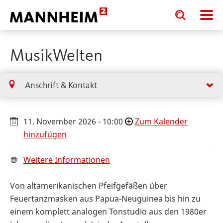
Toggle
Toggle
search
search
input
input
form
MusikWelten
Anschrift & Kontakt
11. November 2026 - 10:00
Zum Kalender
hinzufügen
Weitere Informationen
Von altamerikanischen Pfeifgefäßen über
Feuertanzmasken aus Papua-Neuguinea bis hin zu
einem komplett analogen Tonstudio aus den 1980er