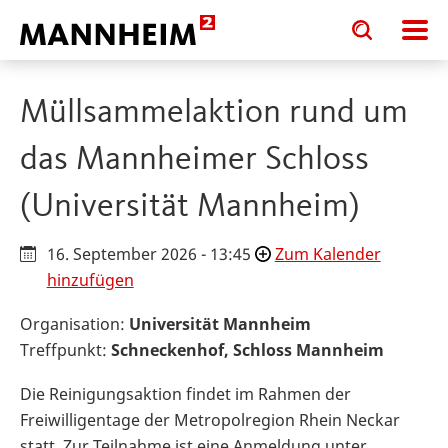
Toggle
Toggle
search
search
input
input
form
Müllsammelaktion rund um
das Mannheimer Schloss
(Universität Mannheim)
16. September 2026 - 13:45
Zum Kalender
hinzufügen
Organisation:
Universität Mannheim
Treffpunkt:
Schneckenhof, Schloss Mannheim
Die Reinigungsaktion findet im Rahmen der
Freiwilligentage der Metropolregion Rhein Neckar
statt. Zur Teilnahme ist eine Anmeldung unter